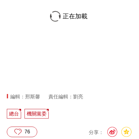
正在加載
編輯：邢斯馨
責任編輯：劉亮
總台
機關黨委
76
分享：