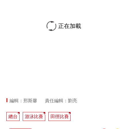
正在加載
編輯：邢斯馨
責任編輯：劉亮
總台
游泳比賽
田徑比賽