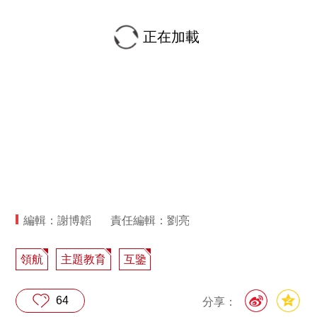
正在加載
編輯：謝博韜
責任編輯：劉亮
領航
主題教育
互鑒
64
分享：