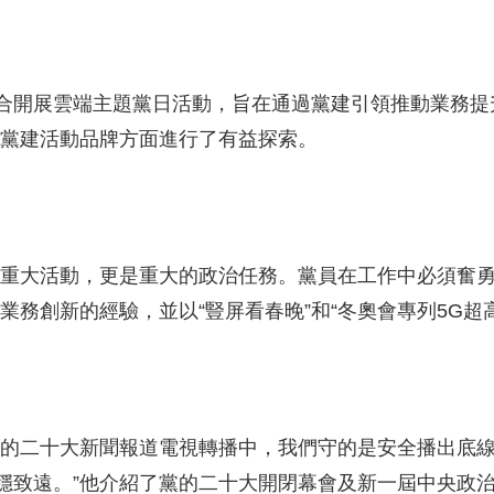
展雲端主題黨日活動，旨在通過黨建引領推動業務提升
的黨建活動品牌方面進行了有益探索。
大活動，更是重大的政治任務。黨員在工作中必須奮勇當
業務創新的經驗，並以“豎屏看春晚”和“冬奧會專列5G超
的二十大新聞報道電視轉播中，我們守的是安全播出底線
穩致遠。”他介紹了黨的二十大開閉幕會及新一屆中央政