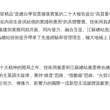
精品”是總台學習貫徹落實黨的二十大報告提出“高質量
術在內容生産供給側的實踐和應用”的具體響應。技術局負
黨建與業務同頻共振、同向發力、融合互促。江蘇總站負
，為總站技術提升帶來了先進經驗和管理理念，極大地補上
十大精神的開局之年。技術局黨委和江蘇總站黨委將在總
基調主旋律，秉持“維度”思維、“指數級”思維、“火箭式
引領力、傳播力、影響力的國際一流新型主流媒體貢獻更