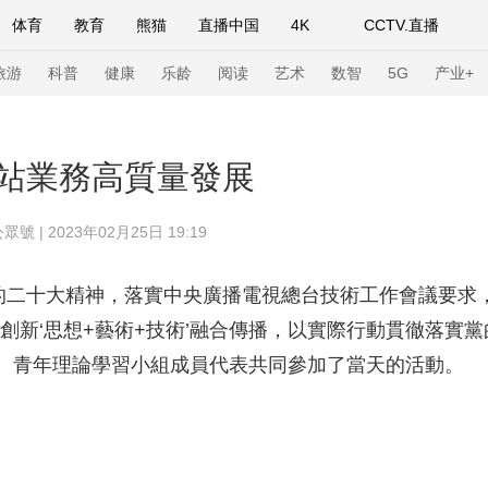
体育
教育
熊猫
直播中国
4K
CCTV.直播
式妙语
主持人
下载央视影音
热解读
天天学习
旅游
科普
健康
乐龄
阅读
艺术
数智
5G
产业+
纪录片网
国家大剧院
大型活动
站業務高質量發展
 2023年02月25日 19:19
科技
法治
文娱
人物
公益
图片
习式妙语
央视快评
央视网评
光华锐评
锋面
二十大精神，落實中央廣播電視總台技術工作會議要求
創新‘思想+藝術+技術’融合傳播，以實際行動貫徹落實
频道
VR/AR
4K专区
全景新闻
、青年理論學習小組成員代表共同參加了當天的活動。
请入列
人生第一次
人生第二次
年冬奥会
CBA
NBA
中超
国足
国际足球
网球
综
体育江湖
文化体育
冰雪道路
足球道路