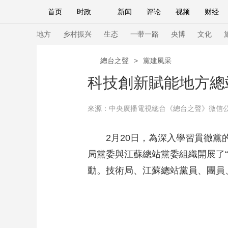
首页
时政
新闻
评论
视频
财经
人民领袖习近平
直播
海外频道
片库
iPanda
栏目大全
联播+
English
中国领导人
节目单
Монгол
听音
央视快评
微视频
习
地方
乡村振兴
生态
一带一路
央博
文化
總台之聲
>
黨建風采
总台春晚
网络春晚
共产党员网
秧纪录
科技創新賦能地方總
來源：中央廣播電視總台《總台之聲》微信公眾號 |
新闻
国内
国际
评论
经济
军事
人民领袖习近平
联播+
热解读
天天学习
2月20日，為深入學習貫徹黨的
局黨委與江蘇總站黨委組織開展了“
视频
小央视频
小央直播
直播中国
熊猫
動。技術局、江蘇總站黨員、團員
现场
前线
比划
快看
蓝海中国
新兵
体育
直播
竞猜
2026年世界杯
2026
VIP会员
CCTV奥林匹克频道
生活体育大会