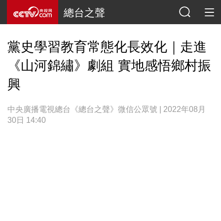
總台之聲
黨史學習教育常態化長效化｜走進
《山河錦繡》劇組 實地感悟鄉村振
興
中央廣播電視總台《總台之聲》微信公眾號 | 2022年08月
30日 14:40