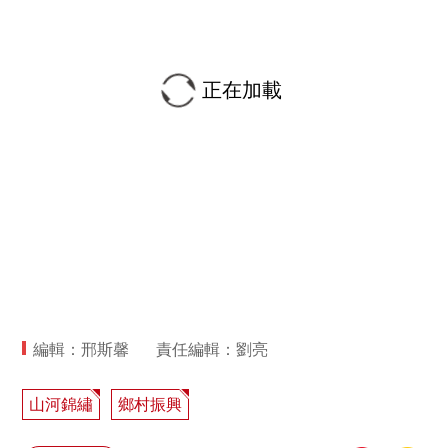
正在加載
編輯：邢斯馨
責任編輯：劉亮
山河錦繡
鄉村振興