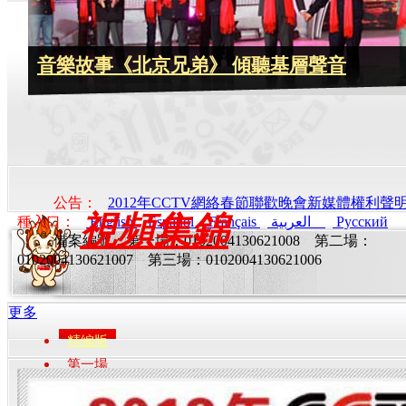
費玉清和城市達人“會計哥”同台飆歌
公告：
2012年CCTV網絡春節聯歡晚會新媒體權利聲
視頻集錦
種入口：
English
Español
Français
العربية
Pусский
備案編號：第一場：0102004130621008 第二場：
0102004130621007 第三場：0102004130621006
更多
精編版
第一場
第二場