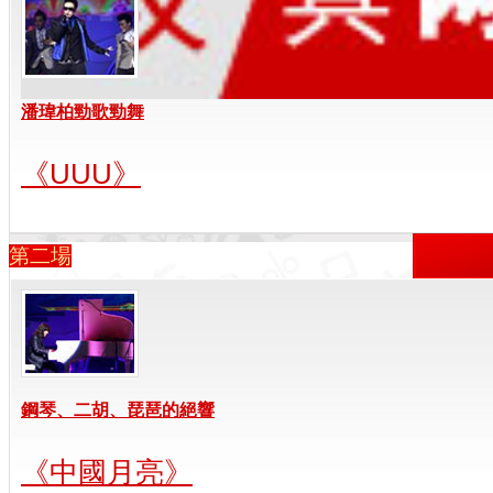
潘瑋柏勁歌勁舞
《UUU》
第二場
鋼琴、二胡、琵琶的絕響
《中國月亮》