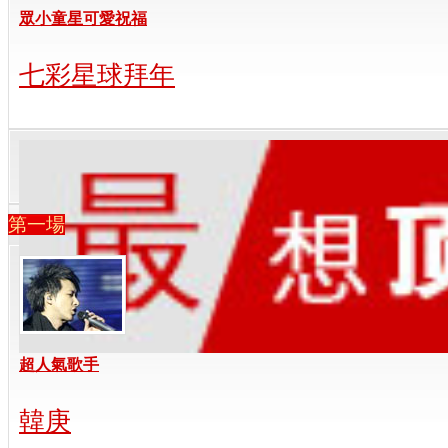
眾小童星可愛祝福
七彩星球拜年
第一場
超人氣歌手
韓庚