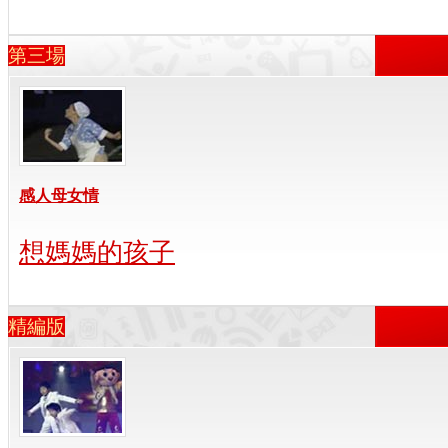
第三場
感人母女情
想媽媽的孩子
精編版