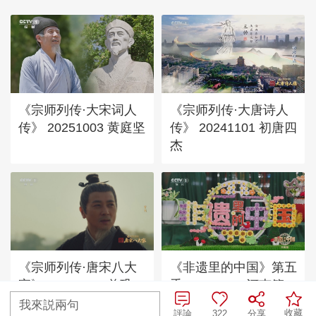
《宗师列传·大宋词人
《宗师列传·大唐诗人
传》 20251003 黄庭坚
传》 20241101 初唐四
杰
《宗师列传·唐宋八大
《非遗里的中国》第五
家》 20240308 曾巩
季 20260613 河南篇
我來説兩句
收藏
評論
322
分享