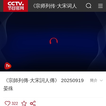
《宗师列传·大宋词人
传》
《宗師列傳·大宋詞人傳》 20250919
簡介
晏殊
322