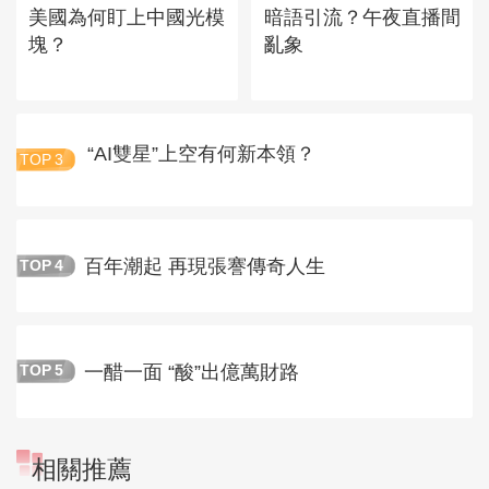
美國為何盯上中國光模
暗語引流？午夜直播間
塊？
亂象
“AI雙星”上空有何新本領？
TOP
3
百年潮起 再現張謇傳奇人生
TOP
4
一醋一面 “酸”出億萬財路
TOP
5
相關推薦