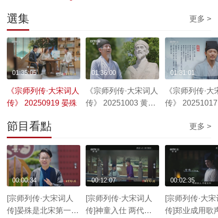
選集
更多 >
01:35:05
01:36:00
01:31:01
《宗师列传·大宋词人
《宗师列传·大宋词人
《宗师列传·大
传》 20250919 晏殊
传》 20251003 黄庭
传》 2025101
坚
節目看點
更多 >
00:00:34
00:12:07
00:02:35
[宗师列传·大宋词人
[宗师列传·大宋词人
[宗师列传·大
传]晏殊是北宋第一伯
传]神童入仕 两代朝
传]郑业成用歌