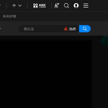
中
央央好物
熱榜
合體育
亞冬會