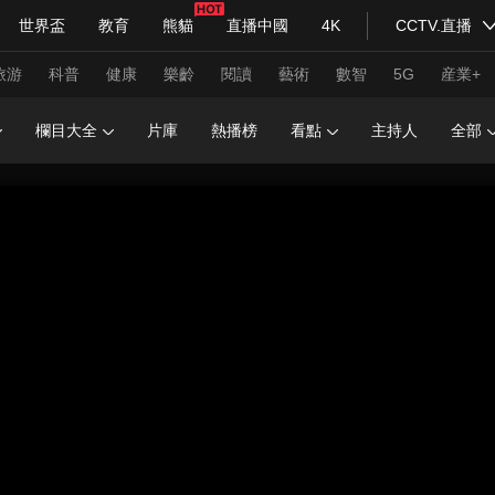
世界盃
教育
熊貓
直播中國
4K
CCTV.直播
式妙語
主持人
下載央視影音
熱解讀
天天學習
旅游
科普
健康
樂齡
閱讀
藝術
數智
5G
産業+
欄目大全
片庫
熱播榜
看點
主持人
全部
紀錄片網
國家大劇院
大型活動
科技
法治
文娛
人物
公益
圖片
習式妙語
央視快評
央視網評
光華銳評
鋒面
頻道
VR/AR
4K專區
全景新聞
請入列
人生第一次
人生第二次
年冬奧會
CBA
NBA
中超
國足
國際足球
網球
綜
體育江湖
文化體育
冰雪道路
足球道路