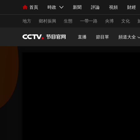
首頁
時政
新聞
評論
視頻
財經
人民領袖習近平
直播
海外頻道
片庫
iPanda
欄目大全
聯播+
English
中國領導人
節目單
Монгол
聽音
央視快評
微視頻
習
地方
鄉村振興
生態
一帶一路
央博
文化
直播
節目單
頻道大全
總台春晚
網絡春晚
共産黨員網
秧紀錄
新聞
國內
國際
評論
經濟
軍事
人民領袖習近平
聯播+
熱解讀
天天學習
視頻
小央視頻
小央直播
直播中國
熊貓
現場
前線
比劃
快看
藍海中國
新兵
體育
直播
競猜
2026年世界盃
2026
VIP會員
CCTV奧林匹克頻道
生活體育大會