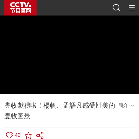
豐收獻禮啦！楊帆、孟語凡感受壯美的
簡介
豐收圖景
40