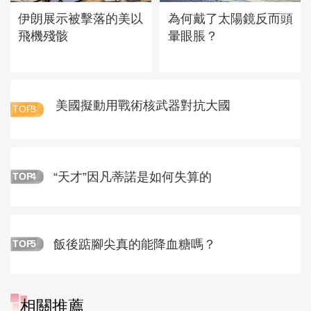
伊朗展示被擊落的美以
為何戴了太陽鏡反而頭
飛機殘骸
暈眼脹？
美國擬動用戰術核武器對抗大國
TOP
3
“天才”因凡蒂諾是如何失算的
TOP
4
飯後踮腳尖真的能降血糖嗎？
TOP
5
相關推薦