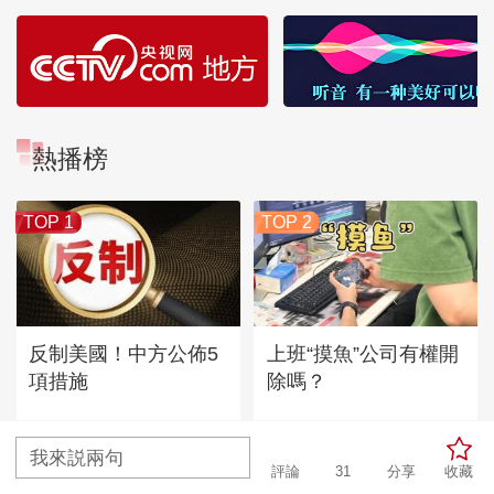
熱播榜
TOP 1
TOP 2
反制美國！中方公佈5
上班“摸魚”公司有權開
項措施
除嗎？
我來説兩句
TOP
3
評論
31
分享
收藏
新版《防衛白皮書》藏禍心