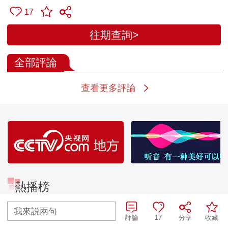
17
往期查詢>
全部評論
查看更多評論
熱播榜
我來説兩句
TOP 1
TOP 2
評論
17
分享
收藏