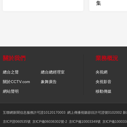
集
關於我們
業務概況
總台之聲
總台總經理室
央視網
關於CCTV.com
象舞廣告
央視影音
網站聲明
移動傳媒
互聯網新聞信息服務許可證10120170003
網上傳播視聽節目許可證號0102002 
京ICP證060535號
京ICP備06036302號-2
京ICP備10003349號
京ICP備100033