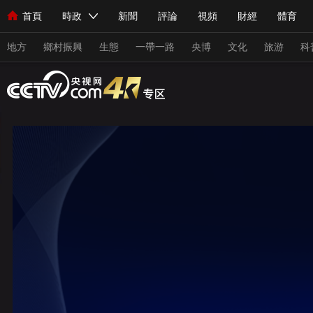
首頁
時政
新聞
評論
視頻
財經
體育
人民領袖習近平
直播
海外頻道
片庫
iPanda
欄目大全
聯播+
English
中國領導人
節目單
Монгол
聽音
央視快評
微視頻
習式妙語
主持人
地方
鄉村振興
生態
一帶一路
央博
文化
旅游
科
總台春晚
網絡春晚
共産黨員網
秧紀錄
紀錄片網
新聞
國內
國際
評論
經濟
軍事
科技
人民領袖習近平
聯播+
熱解讀
天天學習
習式妙
視頻
小央視頻
小央直播
直播中國
熊貓頻道
現場
前線
比劃
快看
藍海中國
新兵請入列
體育
直播
競猜
2026年世界盃
2026年冬奧會
VIP會員
CCTV奧林匹克頻道
生活體育大會
體育江湖