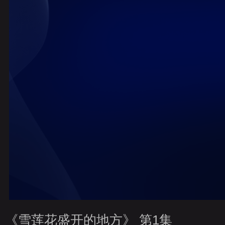
財經
教育
鄉村振興
生態環境
一帶一路
央博
大國智造
大國展會
大國保險
雲頂對話
雲起
CCTV.節目官網
直播
節目單
欄目
片庫
熱播
《雪莲花盛开的地方》 第1集