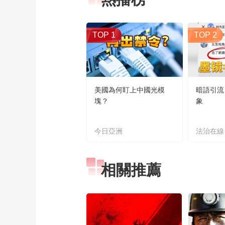
TOP 1
TOP 2
美國為何盯上中國光模
暗語引流
塊？
象
今日亞洲
法治在線
相關推薦