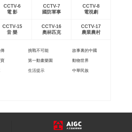
00:02:34
CCTV-6
CCTV-7
CCTV-8
《流金岁月》蒋南孙
電 影
國防軍事
電視劇
在售楼处遇到袁媛
00:01:29
CCTV-15
CCTV-16
CCTV-17
《流金岁月》杨柯把
音 樂
奧林匹克
農業農村
谢宏祖的电话给朱锁
锁 叮嘱让她约谢宏祖
00:00:58
看房
流傳
挑戰不可能
故事裏的中國
《流金岁月》蒋南孙
流着泪说自己这样的
家寶
第一動畫樂園
動物世界
人没资格谈梦想和爱
00:02:32
苑
生活提示
中華民族
情
《流金岁月》朱锁锁
警告袁媛不要欺负蒋
南孙
00:02:08
《流金岁月》谢宏祖
看中的房子被叶谨言
的朋友买走了
00:01:40
《流金岁月》谢宏祖
给朱锁锁打电话 说临