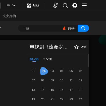
中
央央好物
熱榜
《流金岁月》 第2
正在播放
集
电视剧《流金岁月》
收藏
01-36
37-38
01
03
04
05
06
07
08
09
10
11
12
13
14
15
16
17
18
合體育
亞冬會
19
20
21
22
23
24