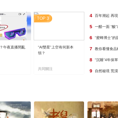
4
百年潮起 再
TOP 3
5
一醋一面 “酸
6
“蜜蜂博士”的
？午夜直播間亂
“AI雙星”上空有何新本
7
教你看懂食品
領？
8
“沉睡”4年保
共同關注
9
自然秘境 荒