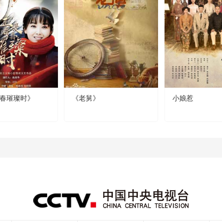
春璀璨时》
《老舅》
小娘惹