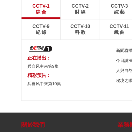
CCTV-1
CCTV-2
CCTV-3
綜 合
財 經
綜 藝
CCTV-9
CCTV-10
CCTV-11
紀 錄
科 教
戲 曲
新聞聯
正在播出：
今日説
兵自风中来第9集
人與自
精彩预告：
秘境之
兵自风中来第10集
關於我們
業務