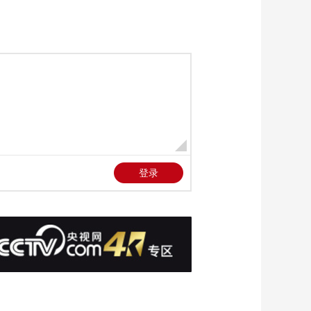
向王永正道歉 抱歉自
己站在了他的对立面
00:01:53
《流金岁月》杨柯向
朱锁锁坦言潘老师是
自己的女朋友
00:01:03
《流金岁月》蒋母回
国 蒋南孙去见母亲但
没有告诉奶奶
00:02:06
《流金岁月》谢宏祖
和王永正两人都在蒋
奶奶家留宿
00:02:19
《流金岁月》蒋南孙
让朱锁锁带自己去杨
柯的公司
00:01:15
《流金岁月》朱锁锁
决定去杨柯的新公司
工作
00:01:27