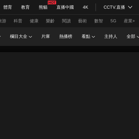
體育
教育
熊貓
直播中國
4K
CCTV.直播
式妙語
主持人
下載央視影音
熱解讀
天天學習
旅游
科普
健康
樂齡
閱讀
藝術
數智
5G
産業+
欄目大全
片庫
熱播榜
看點
主持人
全部
紀錄片網
國家大劇院
大型活動
科技
法治
文娛
人物
公益
圖片
習式妙語
央視快評
央視網評
光華銳評
鋒面
頻道
VR/AR
4K專區
全景新聞
請入列
人生第一次
人生第二次
年冬奧會
CBA
NBA
中超
國足
國際足球
網球
綜
體育江湖
文化體育
冰雪道路
足球道路