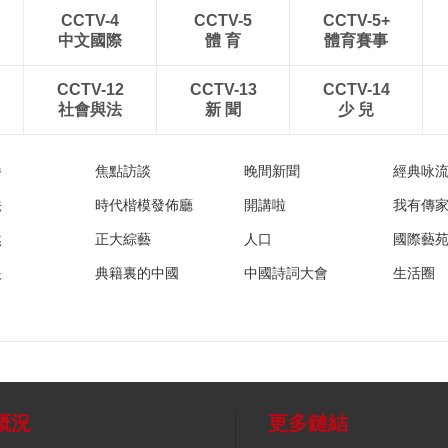
CCTV-4
CCTV-5
CCTV-5+
中文國際
體 育
體育賽事
CCTV-12
CCTV-13
CCTV-14
社會與法
新 聞
少 兒
播
焦點訪談
晚間新聞
經典咏
法
時代楷模發佈廳
開講啦
我有傳
然
正大綜藝
人口
國際藝
眼
典籍裏的中國
中國詩詞大會
生活圈
概況
更多鏈結