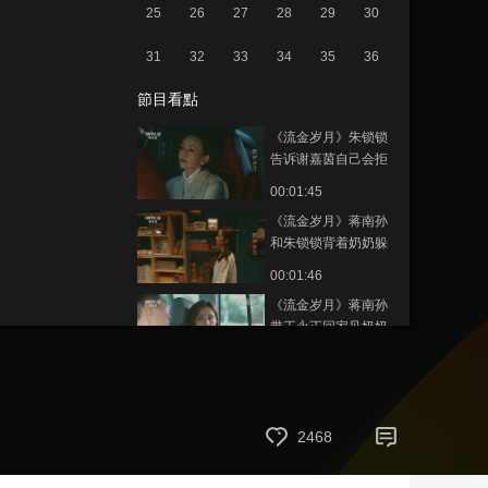
25
26
27
28
29
30
藝術
汽車
數智
5G
産業+
31
32
33
34
35
36
時尚
天氣
才藝
網展
央央好物
節目看點
《流金岁月》朱锁锁
告诉谢嘉茵自己会拒
绝同谢宏祖的合作
00:01:45
《流金岁月》蒋南孙
和朱锁锁背着奶奶躲
在厨房里吃泡面
00:01:46
《流金岁月》蒋南孙
带王永正回家见奶奶
00:01:53
《流金岁月》王永正
看到蒋南孙在杨柯公
司非常惊讶
2468
00:01:27
《流金岁月》蒋南孙