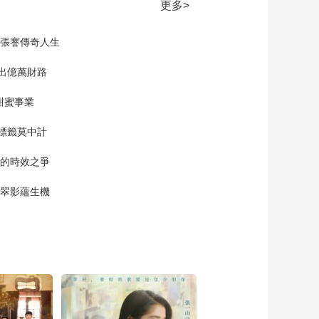
《流金岁月》奶奶想
更多>
见蒋母 蒋南孙担心两
人见面出现矛盾
00:02:58
現張謇傳奇人生
《流金岁月》朱锁锁
向杨柯推荐蒋南孙 却
”出億萬財路
遭到了拒绝
00:02:11
甜蜜事業
《流金岁月》章安仁
见袁媛即将去学习 拿
標籤莫中計
出一千元给她
00:01:06
單的時效之爭
《流金岁月》叶谨言
看到朱锁锁还未下班
漠翠影蘊生機
请她喝酒吃东西
00:01:37
《流金岁月》朱锁锁
和章安仁一起送袁媛
去报名
00:01:05
《流金岁月》杨柯打
来电话说公司中标了
想要带朱锁锁和蒋南
00:01:57
孙一起庆祝