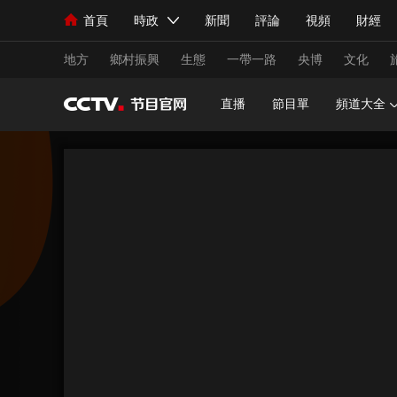
首頁
時政
新聞
評論
視頻
財經
人民領袖習近平
直播
海外頻道
片庫
iPanda
欄目大全
聯播+
English
中國領導人
節目單
Монгол
聽音
央視快評
微視頻
習
地方
鄉村振興
生態
一帶一路
央博
文化
直播
節目單
頻道大全
總台春晚
網絡春晚
共産黨員網
秧紀錄
新聞
國內
國際
評論
經濟
軍事
人民領袖習近平
聯播+
熱解讀
天天學習
視頻
小央視頻
小央直播
直播中國
熊貓
現場
前線
比劃
快看
藍海中國
新兵
體育
直播
競猜
2026年世界盃
2026
VIP會員
CCTV奧林匹克頻道
生活體育大會