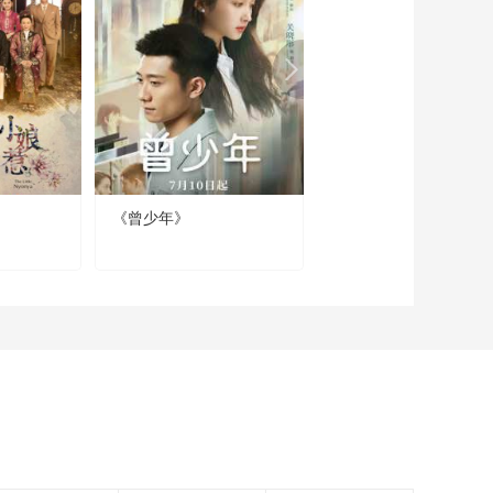
《流金岁月》王永正
好奇戴茜和叶谨言是
什么关系
00:01:14
《流金岁月》朱锁锁
找范金刚喝酒 希望他
能帮自己回到精言
00:02:53
《流金岁月》范金刚
认为李昂干不过杨柯
《曾少年》
我怕来不及
担心社区图书馆的项
00:01:45
目落空
《流金岁月》朱锁锁
向叶谨言道歉 还问他
是否喜欢自己
00:03:36
《流金岁月》因为大
环境的影响 东篱的房
产并不好卖
00:00:35
《流金岁月》奶奶想
去机场给蒋母送行 朱
锁锁被奶奶感动