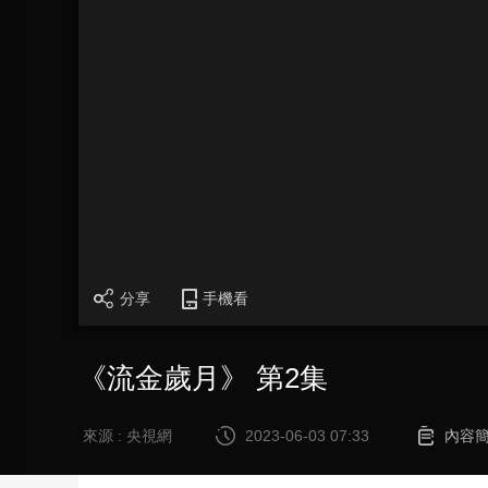
財經
教育
鄉村振興
生態環境
一帶一路
大國智造
大國展會
大國保險
雲頂對話
CCTV.節目官網
直播
節目單
欄目
片庫
分享
手機看
《流金歲月》 第2集
來源 : 央視網
2023-06-03 07:33
內容