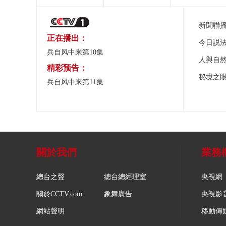
新聞聯
正在播出：
今日説
兵自风中来第10集
人與自
精彩预告：
秘境之
兵自风中来第11集
關於我們
業務
總台之聲
總台總經理室
央視網
關於CCTV.com
象舞廣告
央視影
網站聲明
移動傳