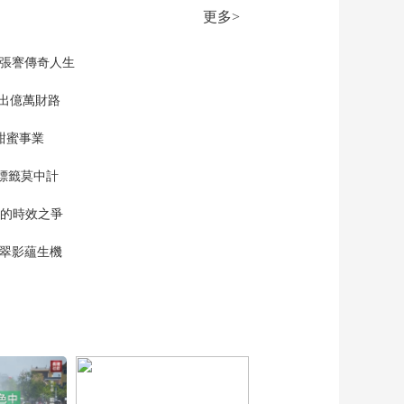
更多>
現張謇傳奇人生
”出億萬財路
甜蜜事業
標籤莫中計
單的時效之爭
漠翠影蘊生機