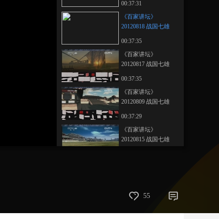
00:37:31
藝術
汽車
數智
5G
産業+
《百家讲坛》
20120818 战国七雄
時尚
天氣
才藝
網展
央央好物
（十九）大将白起
00:37:35
《百家讲坛》
20120817 战国七雄
（十八）秦国东略
00:37:35
《百家讲坛》
20120809 战国七雄
（十）商鞅之死
00:37:29
《百家讲坛》
20120815 战国七雄
（十六）胡服骑射
00:37:34
《百家讲坛》
20120812 战国七雄
（十三）燕国大乱
00:37:29
55
《百家讲坛》
20120813 战国七雄