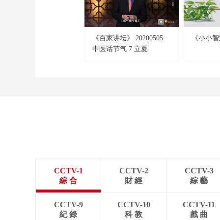
《百家讲坛》 20200505
《小小智慧
中医话节气 7 立夏
CCTV-1
CCTV-2
CCTV-3
綜 合
財 經
綜 藝
CCTV-9
CCTV-10
CCTV-11
紀 錄
科 教
戲 曲