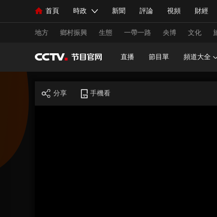
首頁
時政
新聞
評論
視頻
財經
人民領袖習近平
直播
海外頻道
片庫
iPanda
欄目大全
聯播+
English
中國領導人
節目單
Монгол
聽音
央視快評
微視頻
習
地方
鄉村振興
生態
一帶一路
央博
文化
直播
節目單
頻道大全
總台春晚
網絡春晚
共産黨員網
秧紀錄
分享
手機看
新聞
國內
國際
評論
經濟
軍事
人民領袖習近平
聯播+
熱解讀
天天學習
視頻
小央視頻
小央直播
直播中國
熊貓
現場
前線
比劃
快看
藍海中國
新兵
體育
直播
競猜
2026年世界盃
2026年
VIP會員
CCTV奧林匹克頻道
生活體育大會