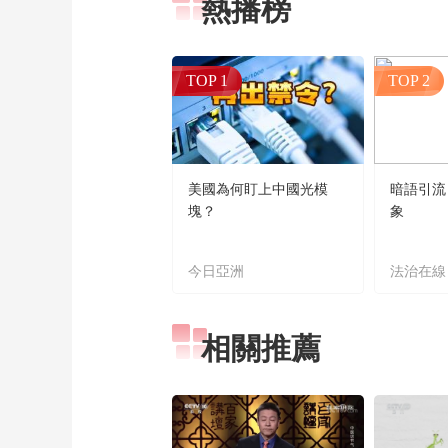
熱播榜
TOP 1
TOP 2
美國為何盯上中國光模
暗語引流
塊？
象
今日亞洲
法治在線
相關推薦