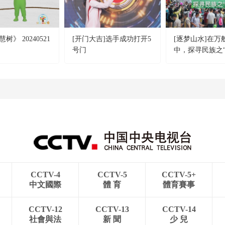
树》 20240521
[开门大吉]选手成功打开5
[逐梦山水]在万
号门
中，探寻民族之“
CCTV-4
CCTV-5
CCTV-5+
中文國際
體 育
體育賽事
CCTV-12
CCTV-13
CCTV-14
社會與法
新 聞
少 兒