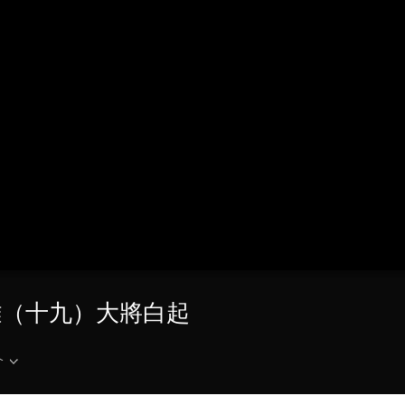
央博
非遺
文化
旅游
科普
健康
樂齡
閱讀
雲起
超級工廠
智敬中國
全民健康
顏選攻略
海洋
熱播榜
總台企業白名單
國七雄（十九）大將白起
介