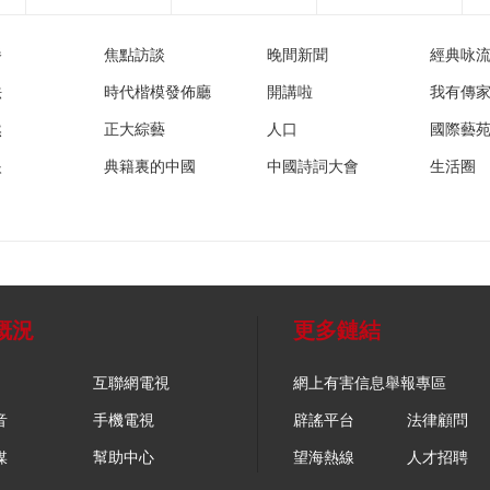
播
焦點訪談
晚間新聞
經典咏
法
時代楷模發佈廳
開講啦
我有傳
然
正大綜藝
人口
國際藝
眼
典籍裏的中國
中國詩詞大會
生活圈
概況
更多鏈結
互聯網電視
網上有害信息舉報專區
音
手機電視
辟謠平台
法律顧問
媒
幫助中心
望海熱線
人才招聘