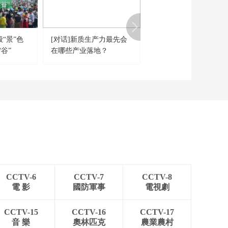
般“景”色
[对话]新质生产力最先会
《喋血长平》 第七集
谷”
在哪些产业落地？
CCTV-6
CCTV-7
CCTV-8
電 影
國防軍事
電視劇
CCTV-15
CCTV-16
CCTV-17
音 樂
奧林匹克
農業農村