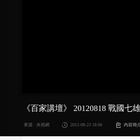
財經
教育
鄉村振興
生態環境
一帶一路
大國智造
大國展會
大國保險
雲頂對話
CCTV.節目官網
直播
節目單
欄目
片庫
《百家講壇》 20120818 戰
來源 : 央視網
2012-08-23 18:06
內容簡