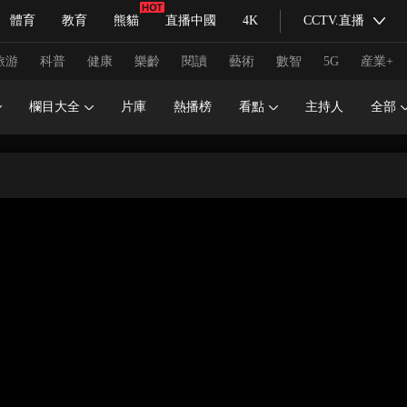
體育
教育
熊貓
直播中國
4K
CCTV.直播
式妙語
主持人
下載央視影音
熱解讀
天天學習
旅游
科普
健康
樂齡
閱讀
藝術
數智
5G
産業+
欄目大全
片庫
熱播榜
看點
主持人
全部
紀錄片網
國家大劇院
大型活動
科技
法治
文娛
人物
公益
圖片
習式妙語
央視快評
央視網評
光華銳評
鋒面
頻道
VR/AR
4K專區
全景新聞
請入列
人生第一次
人生第二次
冬奧會
CBA
NBA
中超
國足
國際足球
網球
綜
體育江湖
文化體育
冰雪道路
足球道路