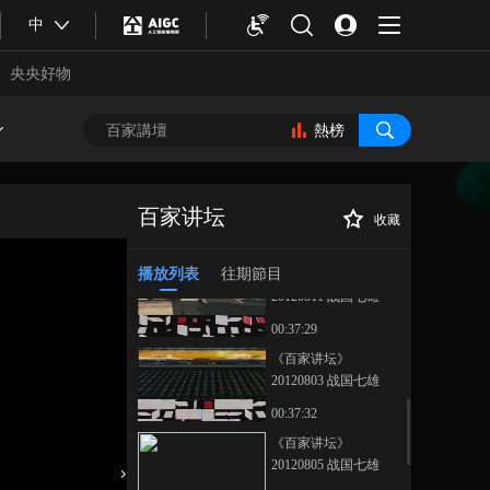
中
央央好物
熱榜
《百家讲坛》
20120801 战国七雄
百家讲坛
收藏
（二）魏文侯图强
00:37:31
《百家讲坛》
正在播放
20120818 战国七雄（十九）大
播放列表
往期節目
《百家讲坛》
将白起
20120811 战国七雄
（十二）张仪欺楚
00:37:29
《百家讲坛》
20120803 战国七雄
（四）邹忌相齐
00:37:32
合體育
亞冬會
《百家讲坛》
20120805 战国七雄
（六）计杀庞涓