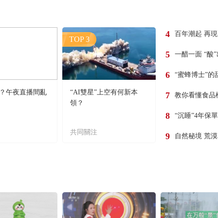
4
百年潮起 再
TOP 3
5
一醋一面 “酸
6
“蜜蜂博士”的
？午夜直播間亂
“AI雙星”上空有何新本
7
教你看懂食品
領？
8
“沉睡”4年保
共同關注
9
自然秘境 荒