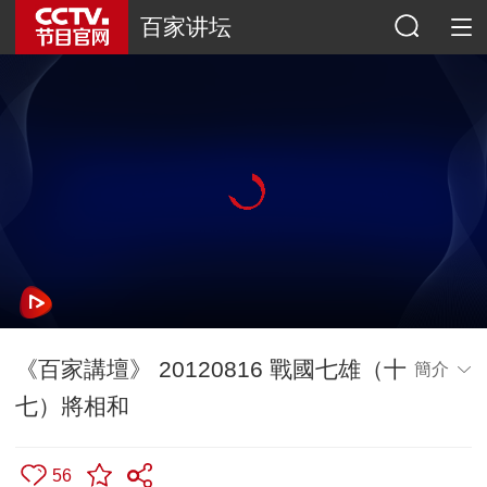
百家讲坛
《百家講壇》 20120816 戰國七雄（十
簡介
七）將相和
56