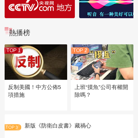
熱播榜
TOP 1
TOP 2
反制美國！中方公佈5
上班“摸魚”公司有權開
項措施
除嗎？
新版《防衛白皮書》藏禍心
TOP
3