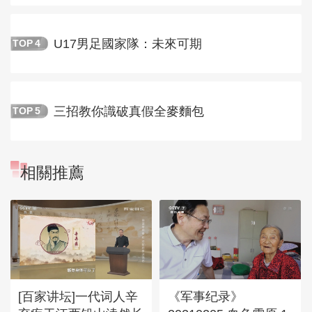
U17男足國家隊：未來可期
TOP
4
三招教你識破真假全麥麵包
TOP
5
相關推薦
[百家讲坛]一代词人辛
《军事纪录》