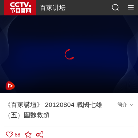
百家讲坛
《百家講壇》 20120804 戰國七雄
簡介
（五）圍魏救趙
88