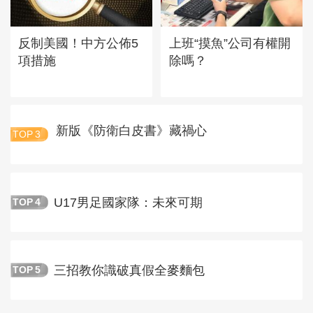
反制美國！中方公佈5
上班“摸魚”公司有權開
項措施
除嗎？
新版《防衛白皮書》藏禍心
TOP
3
U17男足國家隊：未來可期
TOP
4
三招教你識破真假全麥麵包
TOP
5