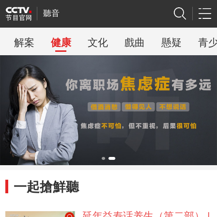
聽音
解案
健康
文化
戲曲
懸疑
青
一起搶鮮聽
延年益寿话养生（第二部） |