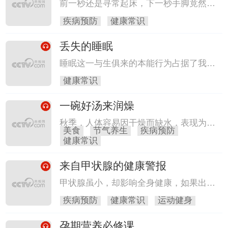
北京大学第三医院运动医学科主任医师马
前一秒还是寻常起床，下一秒手脚竟然开
勇，帮助大家在运动中有效规避风险，远
始不听使唤，视线突然变得模糊，伴随着
疾病预防
健康常识
离损伤困扰。
一阵阵眩晕，整个人摇摇欲坠。一旦出现
这种情况，就需要警惕是否是狡猾而又凶
丢失的睡眠
险的脑中风在作怪。本片将带你了解脑卒
中的病因，并教你为患者争取更多的救治
睡眠这一与生俱来的本能行为占据了我们
时间。
生命中三分之一的篇幅，如果以每天8小
健康常识
时的睡眠时间来计算，一个活到80岁的人
将有超过26年的光阴在睡梦中度过。尽管
一碗好汤来润燥
每个人都需要睡觉，但很少有人知道我们
是怎么睡觉的。
秋季，人体容易因干燥而缺水，表现为皮
美食
节气养生
疾病预防
肤干燥、嗓子干痒甚至疼痛，此时多喝汤
健康常识
水是缓解秋燥的有效方法。
来自甲状腺的健康警报
甲状腺虽小，却影响全身健康，如果出现
减肥困难、心慌、乏力等症状，建议及时
疾病预防
健康常识
运动健身
就医检查。早关注、早预防，守护健康，
从“腺”开始。
孕期营养必修课