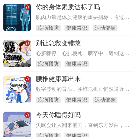
等，这时候，该怎么办？别着急，请您跟
你的身体素质达标了吗
随我们的节目一起听一听来自北京医院内
分泌科的王晓霞医生为我们带来关于管控
肌肉力量是体质健康的重要指标，通过专
血糖加减法的新概念。
业测试演示，结合专家解读，带您了解不
疾病预防
健康常识
运动健身
同性别、年龄段的肌肉力量标准，分享科
学的力量训练方法。
别让急救变错救
心脏骤停、心肌梗死、脑卒中，遇到这些
突发心脑血管事件，一旦施救错误，生命
疾病预防
健康常识
危在旦夕，本期专家教你避开误区，科学
施救。
腰椎健康算出来
数字波动的背后，腰椎危机正悄然逼近。
避免生活误区，专家教您康复小妙招，守
疾病预防
健康常识
运动健身
护腰椎健康。
今天你睡得好吗
失眠会让人翻来覆去，直到东方发白，呼
吸暂停的窒息感总惊扰甜蜜梦乡。原来，
疾病预防
健康常识