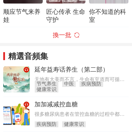
顺应节气来养
匠心传承 生命
你不知道的科
娃
守护
室
換一批
精選音頻集
延年益寿话养生（第二部）
天地有大美而不言，生命有至道而可循，
节气养生
中医
疾病预防
在古老的养生智慧中，生命活力的核心在
健康常识
于三个要素：精、气、神，这三者又被称
为“三宝”。这流转于脏腑、充盈于周身的
加加减减控血糖
精、气、神，是生命存续的根基，更是延
年益寿的密钥。
很多糖尿病患者在管控血糖的过程中都会
遇到很多这样那样的问题，比如饭后容易
疾病预防
健康常识
胃胀、腿脚冰凉、餐后血糖不易控制等