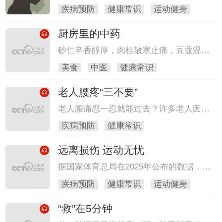
肉清香，它的名字更是特别，叫作“佛
有正有负。比如暴怒、惊吓、恐慌等，这
疾病预防
健康常识
运动健身
手”。
些都属于负面情绪。这种情绪一旦围绕在
我们身边，不仅会影响心情，五脏六腑也
厨房里的中药
会被搅得不得安宁。本期我们一起来深入
探讨一下坏情绪如何影响健康。
砂仁辛香醇厚，肉桂散寒止痛，豆蔻温中
行气。它们都是厨房的调味料，功效大不
美食
中医
健康常识
相同，专家教您食疗美味巧搭配。
老人腰疼“三不要”
老人腰痛忍一忍就能过去？许多老人因盲
目忍耐，错失最佳治疗期，导致良性病变
疾病预防
健康常识
恶化，本期带您直面误区，安享无痛晚
年。
远离损伤 运动无忧
据国家体育总局在2025年公布的数据，中
国经常参加体育锻炼的人数比例已达到
疾病预防
健康常识
运动健身
38.5%，全民健身参与度显著提升。然
而，伴随运动人群的扩大，运动损伤问题
“救”在5分钟
也日益突出。本期《健康中国》邀请到了