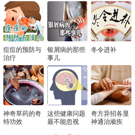
关乎着我们的精气神与体魄康健。
休心神悠）
（《百家讲坛》 20260328 延年益
寿话养生（第二部）14 巳时脾旺始
化精）
痘痘的预防与
银屑病的那些
冬令进补
治疗
事儿
神奇草药的奇
这些健康问题
奇方异招各显
特功效
最不能忽视
神通治顽疾