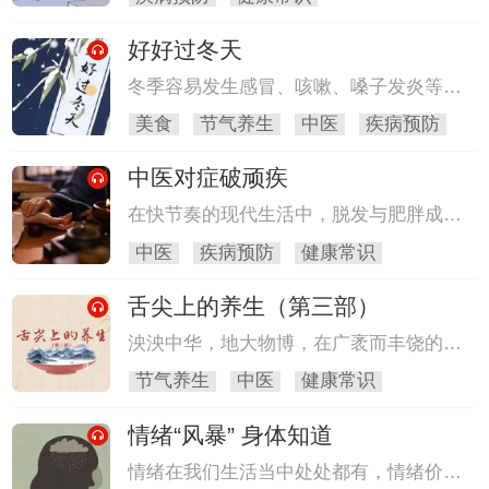
安稳健康的睡眠需要我们去科学规划，用
心守护。
好好过冬天
冬季容易发生感冒、咳嗽、嗓子发炎等健
康问题，专家教您用应季的冬季花草赶走
美食
节气养生
中医
疾病预防
健康烦恼。
中医对症破顽疾
在快节奏的现代生活中，脱发与肥胖成为
日常难以摆脱的焦虑源头，它们影响着自
中医
疾病预防
健康常识
信心与生活质量，本期中医专家破解背
后“元凶”，助您远离困扰。
舌尖上的养生（第三部）
泱泱中华，地大物博，在广袤而丰饶的中
华大地上，盛产着数不清的草木与花果。
节气养生
中医
健康常识
在中医学理论中，有许多水果都可以入
药，今天我们要认识的是一种颇为独特的
情绪“风暴” 身体知道
水果。它的外形像是微微张开的手掌，有
明显的指状分叉，色泽如黄金般光亮，果
情绪在我们生活当中处处都有，情绪价值