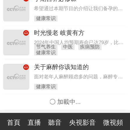
希望通过本期节目的介绍让我们备孕的这
些女性朋友们都能够成为满分的孕妈妈。
健康常识
希望在五大营养元素的保护之下，我们的
孕妈妈都能够身体健康，腹中的胎儿未来
时光慢老 岐黄有方
都能够茁壮成长。
2024年中国人均预期寿命已达79岁，比20
节气养生
中医
疾病预防
年前增长了6岁。中国百岁老人从2010年
健康常识
约3.6万人，增长到2020年约11.9万人。中
国成为全球百岁老人数量最多的国家。但
关于麻醉你该知道的
想要长寿，还得探寻衰老的根源。本期
《健康中国》邀请到了国家级名老中医李
面对老年人麻醉顾虑多的问题，麻醉专家
海松，带大家探寻衰老的秘密，破除谣言
拆解术前访视、术中监测等关键知识、脑
健康常识
误解。
功能监测等新技术，打消老年人麻醉顾
虑，揭秘手术安全密码。
加載中...
首頁
直播
聽音
央視影音
微視頻