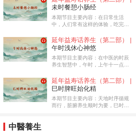
未时餐憩小肠经
本期节目主要内容：在日常生活
中，人们常有这样的体验，吃完午
饭后一段时间会感到困意袭来、眼
皮打架、头脑发沉，此时，如果进
延年益寿话养生（第二部） |
行短暂的午休，就能够有效缓解身
午时浅休心神悠
体的疲劳感，让大脑得到休整，以
本期节目主要内容：在中医的时辰
更饱满的状态投入后续活动。不
养生智慧中，午时，上午十一点至
过，在午休的同时，人体的“营养吸
下午一点，是一个极为特殊的时间
收中心”却一刻也没闲着，反而正进
节点。此时，阳气升至顶点，阴气
延年益寿话养生（第二部） |
入全力工作的状态，它就是小肠。
悄然滋生，天地间正经历着阴阳转
（《百家讲坛》 20260330 延年益
巳时脾旺始化精
换的关键时刻，而人体之内心脏正
寿话养生（第二部）16 未时餐憩小
本期节目主要内容：天地时序循规
处在气血最为旺盛的“当令”之时，
肠经）
而行，脏腑养生顺时为要，巳时阳
主宰着全身的生命活动。我们的身
光正好，正是脾土发力、运化精微
体在这个时辰向我们发出信号，该
的黄金时段，脾乃“后天之本”、气
放慢脚步，给心神一个短暂的休憩
中醫養生
血生化之源，恰似身体的能量枢
了。（《百家讲坛》 20260329 延
纽，掌控着营养吸收与精气化生，
年益寿话养生（第二部）15 午时浅