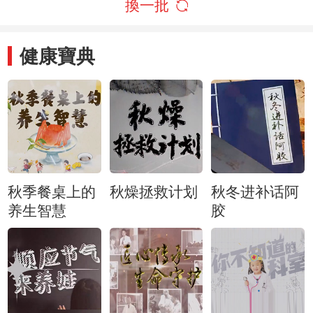
換一批
健康寶典
秋季餐桌上的
秋燥拯救计划
秋冬进补话阿
养生智慧
胶