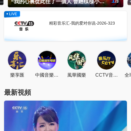
1
“我的心裏從此住了一個人 曾經模樣小小的我們”
/
3
精彩音乐汇-我的爱对你说-2026-323
點擊下載
樂享匯
中國音樂電
風華國樂
CCTV音樂
全
視
廳
最新視頻