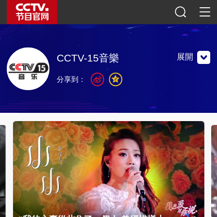
展開
CCTV-15音樂
分享到：
中央電視台音樂頻道是中國成立最早，覆蓋最廣，影響最大
的唯一的國家級音樂頻道。
中央電視台音樂頻道是中國成立最早，覆蓋最廣，影響最大
的唯一的國家級音樂頻道。
聯繫地址：中央廣播電視總台光華路辦公區北京市朝陽區東
三環中路32號
郵編：100020
央視影音