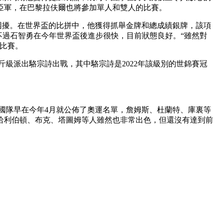
亞軍，在巴黎拉伕爾也將參加單人和雙人的比賽。
藝術
汽車
數智
5G
産業+
傷困擾。在世界盃的比拼中，他獲得抓舉金牌和總成績銀牌，該項
時尚
天氣
才藝
網展
央央好物
不過石智勇在今年世界盃後進步很快，目前狀態良好。“雖然對
的比賽。
公斤級派出駱宗詩出戰，其中駱宗詩是2022年該級別的世錦賽冠
美國隊早在今年4月就公佈了奧運名單，詹姆斯、杜蘭特、庫裏等
哈利伯頓、布克、塔圖姆等人雖然也非常出色，但還沒有達到前