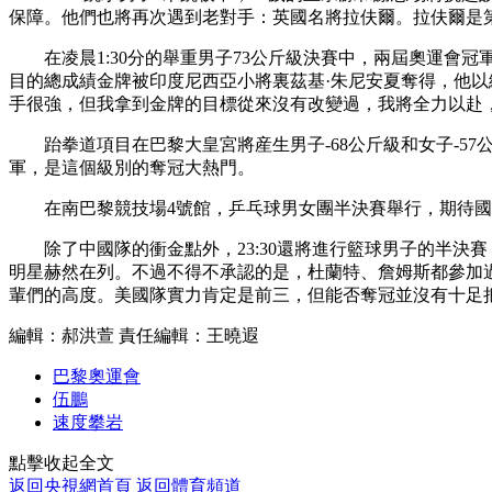
保障。他們也將再次遇到老對手：英國名將拉伕爾。拉伕爾是
財經
教育
鄉村振興
生態環境
一帶一路
在凌晨1:30分的舉重男子73公斤級決賽中，兩屆奧運
大國智造
大國展會
大國保險
雲頂對話
目的總成績金牌被印度尼西亞小將裏茲基·朱尼安夏奪得，他以
手很強，但我拿到金牌的目標從來沒有改變過，我將全力以赴，
跆拳道項目在巴黎大皇宮將産生男子-68公斤級和女子-57
軍，是這個級別的奪冠大熱門。
在南巴黎競技場4號館，乒乓球男女團半決賽舉行，期待
CCTV.節目官網
直播
節目單
欄目
片庫
除了中國隊的衝金點外，23:30還將進行籃球男子的半
明星赫然在列。不過不得不承認的是，杜蘭特、詹姆斯都參加
輩們的高度。美國隊實力肯定是前三，但能否奪冠並沒有十足
編輯：郝洪萱
責任編輯：王曉遐
巴黎奧運會
伍鵬
速度攀岩
點擊收起全文
返回央視網首頁
返回體育頻道