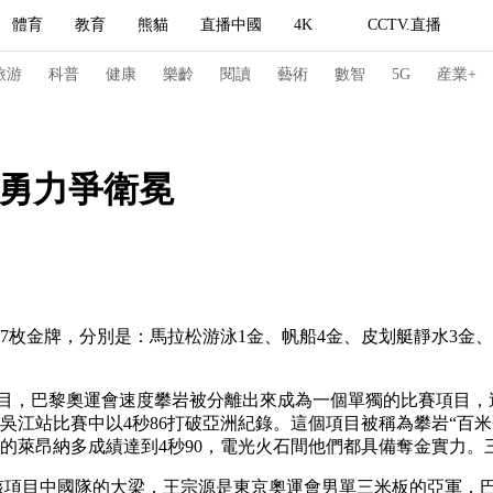
體育
教育
熊貓
直播中國
4K
CCTV.直播
式妙語
主持人
下載央視影音
熱解讀
天天學習
旅游
科普
健康
樂齡
閱讀
藝術
數智
5G
産業+
紀錄片網
國家大劇院
大型活動
智勇力爭衛冕
科技
法治
文娛
人物
公益
圖片
習式妙語
央視快評
央視網評
光華銳評
鋒面
27枚金牌，分別是：馬拉松游泳1金、帆船4金、皮划艇靜水3金
頻道
VR/AR
4K專區
全景新聞
請入列
人生第一次
人生第二次
岩項目，巴黎奧運會速度攀岩被分離出來成為一個單獨的比賽項目，
吳江站比賽中以4秒86打破亞洲紀錄。這個項目被稱為攀岩“百
冬奧會
CBA
NBA
中超
國足
國際足球
網球
綜
尼的萊昂納多成績達到4秒90，電光火石間他們都具備奪金實力
體育江湖
文化體育
冰雪道路
足球道路
將挑起該項目中國隊的大梁，王宗源是東京奧運會男單三米板的亞軍