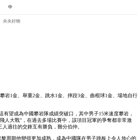
中
央央好物
、攀岩1金、舉重2金、跳水1金、摔跤3金、曲棍球1金、場地自行
這有望成為中國攀岩隊成績突破口，其中男子15米速度攀岩，
米飛人大戰”，在過去多場比賽中，該項目冠軍的爭奪都非常激
合體育
亞冬會
。三人過往的交鋒互有勝負，難分伯仲。
，巴黎周期他變得更加成熟，成為中國隊在男子跳板上令人放心的