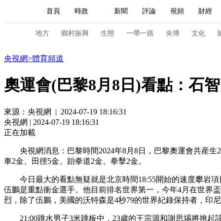
首頁
時政
新聞
評論
視頻
財經
人民領袖習近平
直播
海外頻道
片庫
iPanda
欄目大全
聯播+
English
中國領導人
節目單
Монгол
聽音
央視快評
微視頻
習
地方
鄉村振興
生態
一帶一路
央博
文化
體育
央視網
>
體育頻道
總台春晚
網絡春晚
共産黨員網
秧紀錄
奧運會(巴黎8月8日)看點：石
來源：央視網 | 2024-07-19 18:16:31
新聞
國內
國際
評論
經濟
軍事
央視網 | 2024-07-19 18:16:31
人民領袖習近平
聯播+
熱解讀
天天學習
正在加載
央視網消息：巴黎時間2024年8月8日，巴黎奧運會共産生
視頻
小央視頻
小央直播
直播中國
熊貓
車2金、田徑5金、跆拳道2金、拳擊2金。
現場
前線
比劃
快看
藍海中國
新兵
今日最大的看點無疑就是北京時間18:55開始的速度攀
伍鵬是重點衝金選手。他目前排名世界第一，今年4月在世界盃
體育
直播
競猜
2026年世界盃
2026年
烈，除了伍鵬，美國的沃特森是4秒79的世界紀錄保持者，印
VIP會員
CCTV奧林匹克頻道
生活體育大會
21:00跳水男子3米跳板中，23歲的王宗源和謝思埸