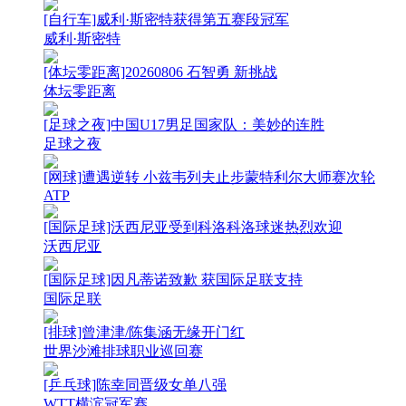
[自行车]威利·斯密特获得第五赛段冠军
威利·斯密特
[体坛零距离]20260806 石智勇 新挑战
体坛零距离
[足球之夜]中国U17男足国家队：美妙的连胜
足球之夜
[网球]遭遇逆转 小兹韦列夫止步蒙特利尔大师赛次轮
ATP
[国际足球]沃西尼亚受到科洛科洛球迷热烈欢迎
沃西尼亚
[国际足球]因凡蒂诺致歉 获国际足联支持
国际足联
[排球]曾津津/陈集涵无缘开门红
世界沙滩排球职业巡回赛
[乒乓球]陈幸同晋级女单八强
WTT横滨冠军赛