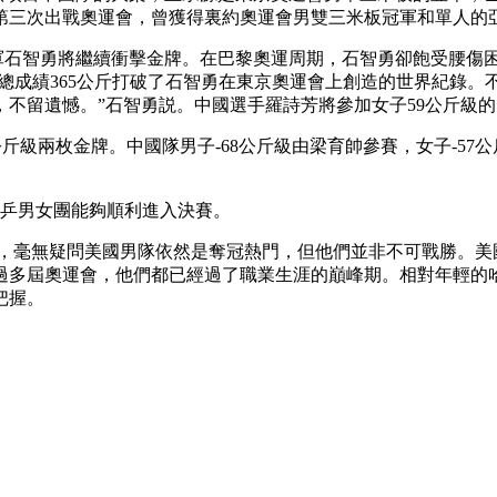
第三次出戰奧運會，曾獲得裏約奧運會男雙三米板冠軍和單人的
央博
非遺
文化
旅游
科普
健康
樂齡
閱讀
會冠軍石智勇將繼續衝擊金牌。在巴黎奧運周期，石智勇卻飽受腰
雲起
超級工廠
智敬中國
全民健康
顏選攻略
海洋
總成績365公斤打破了石智勇在東京奧運會上創造的世界紀錄。
不留遺憾。”石智勇説。中國選手羅詩芳將參加女子59公斤級
公斤級兩枚金牌。中國隊男子-68公斤級由梁育帥參賽，女子-57
國乒男女團能夠順利進入決賽。
熱播榜
總台企業白名單
決賽，毫無疑問美國男隊依然是奪冠熱門，但他們並非不可戰勝。
過多屆奧運會，他們都已經過了職業生涯的巔峰期。相對年輕的
把握。