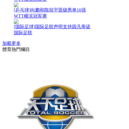
[乒乓球]向鹏和陈垣宇晋级男单16强
WTT横滨冠军赛
[国际足球]国际足联声明支持因凡蒂诺
国际足联
加載更多
體育熱門欄目