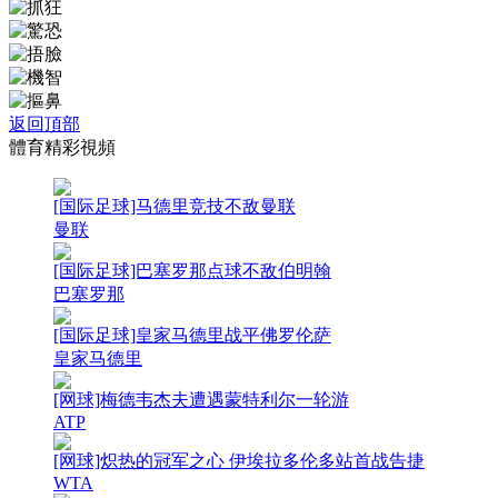
返回頂部
體育精彩視頻
[国际足球]马德里竞技不敌曼联
曼联
[国际足球]巴塞罗那点球不敌伯明翰
巴塞罗那
[国际足球]皇家马德里战平佛罗伦萨
皇家马德里
[网球]梅德韦杰夫遭遇蒙特利尔一轮游
ATP
[网球]炽热的冠军之心 伊埃拉多伦多站首战告捷
WTA