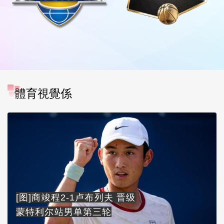
體育視覺係
[图]商竣程2-1卢布列夫 晋级
蒙特利尔站男单第三轮