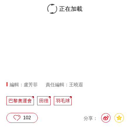
正在加載
編輯：盧芳菲
責任編輯：王曉遐
巴黎奧運會
田徑
羽毛球
102
分享：