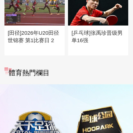
[田径]2026年U20田径
[乒乓球]张禹珍晋级男
世锦赛 第1比赛日 2
单16强
體育熱門欄目