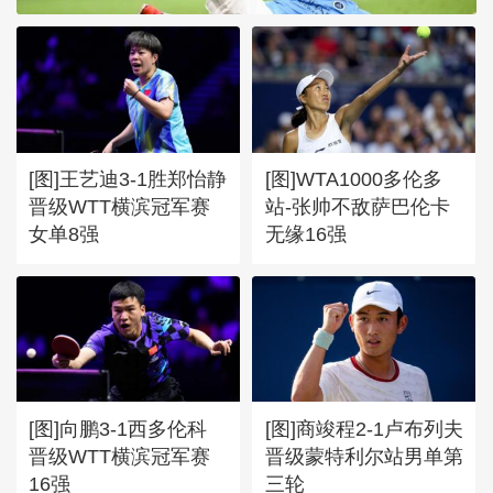
[图]张玉宁传射达万双响 北
京国安4-0深圳新鹏城
[图]王艺迪3-1胜郑怡静
[图]WTA1000多伦多
晋级WTT横滨冠军赛
站-张帅不敌萨巴伦卡
女单8强
无缘16强
[图]向鹏3-1西多伦科
[图]商竣程2-1卢布列夫
晋级WTT横滨冠军赛
晋级蒙特利尔站男单第
16强
三轮