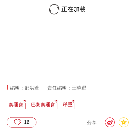
正在加載
編輯：郝洪萱
責任編輯：王曉遐
奧運會
巴黎奧運會
舉重
16
分享：