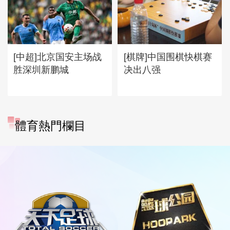
[中超]北京国安主场战
[棋牌]中国围棋快棋赛
胜深圳新鹏城
决出八强
體育熱門欄目