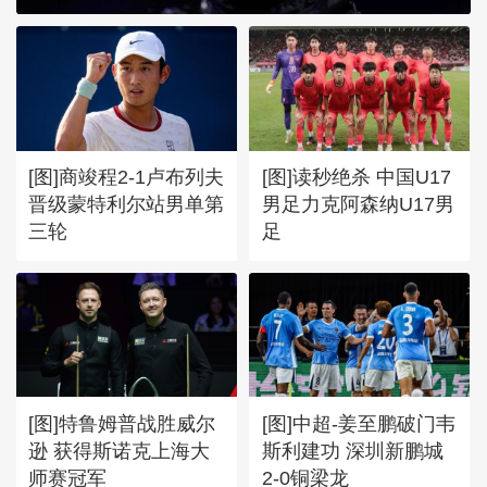
[图]商竣程2-1卢布列夫
[图]读秒绝杀 中国U17
晋级蒙特利尔站男单第
男足力克阿森纳U17男
三轮
足
[图]特鲁姆普战胜威尔
[图]中超-姜至鹏破门韦
逊 获得斯诺克上海大
斯利建功 深圳新鹏城
师赛冠军
2-0铜梁龙