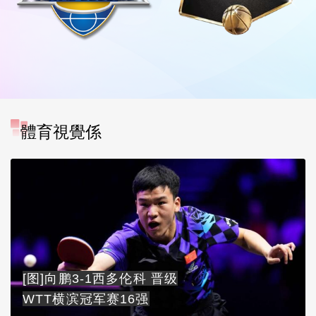
體育視覺係
[图]向鹏3-1西多伦科 晋级
WTT横滨冠军赛16强