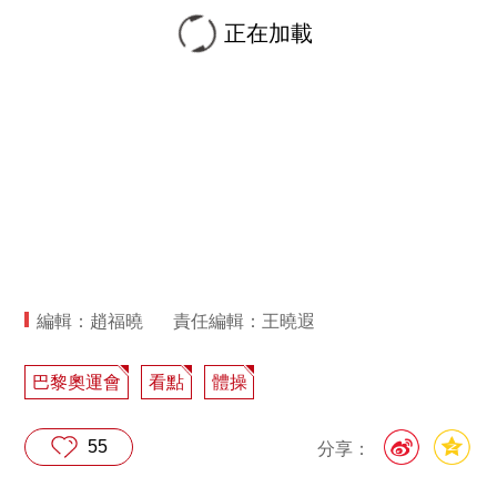
正在加載
編輯：趙福曉
責任編輯：王曉遐
巴黎奧運會
看點
體操
55
分享：