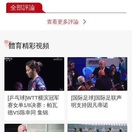
全部評論
查看更多評論
體育精彩視頻
[乒乓球]WTT横滨冠军
[国际足球]国际足联声
赛女单1/8决赛：帕瓦
明支持因凡蒂诺
德VS陈幸同 集锦