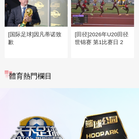
[国际足球]因凡蒂诺致
[田径]2026年U20田径
歉
世锦赛 第1比赛日 2
體育熱門欄目