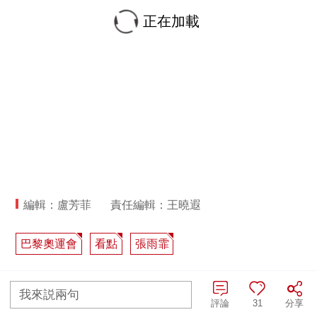
正在加載
編輯：盧芳菲
責任編輯：王曉遐
巴黎奧運會
看點
張雨霏
分享：
我來説兩句
評論
31
分享