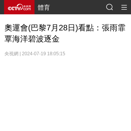
體育
奧運會(巴黎7月28日)看點：張雨霏
覃海洋碧波逐金
央視網 | 2024-07-19 18:05:15