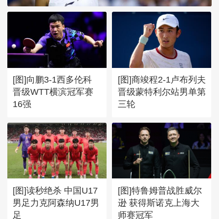
[图]向鹏3-1西多伦科
[图]商竣程2-1卢布列夫
晋级WTT横滨冠军赛
晋级蒙特利尔站男单第
16强
三轮
[图]读秒绝杀 中国U17
[图]特鲁姆普战胜威尔
男足力克阿森纳U17男
逊 获得斯诺克上海大
足
师赛冠军