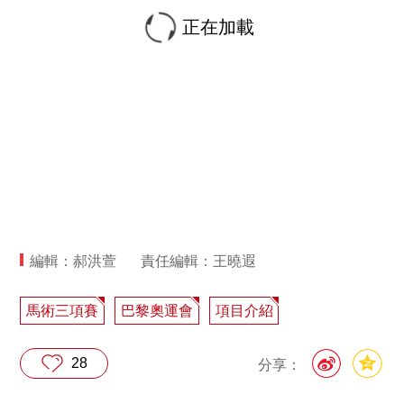
正在加載
編輯：郝洪萱
責任編輯：王曉遐
馬術三項賽
巴黎奧運會
項目介紹
28
分享：