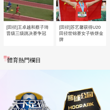
[田径]王卓越和蔡子琦
[田径]苏艺馨获得U20
晋级三级跳决赛争冠
田径世锦赛女子铁饼金
牌
體育熱門欄目