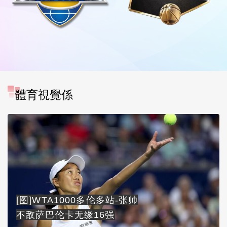
體育視覺係
[图]WTA1000多伦多站-张帅
不敌萨巴伦卡无缘16强