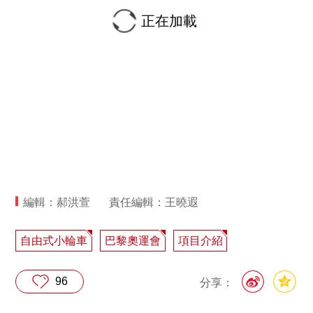
正在加載
編輯：郝洪萱
責任編輯：王曉遐
自由式小輪車
巴黎奧運會
項目介紹
96
分享：