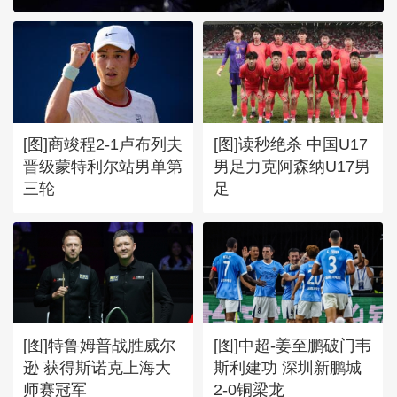
[图]商竣程2-1卢布列夫
[图]读秒绝杀 中国U17
晋级蒙特利尔站男单第
男足力克阿森纳U17男
三轮
足
[图]特鲁姆普战胜威尔
[图]中超-姜至鹏破门韦
逊 获得斯诺克上海大
斯利建功 深圳新鹏城
师赛冠军
2-0铜梁龙