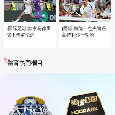
[国际足球]皇家马德里
[网球]梅德韦杰夫遭遇
战平佛罗伦萨
蒙特利尔一轮游
體育熱門欄目