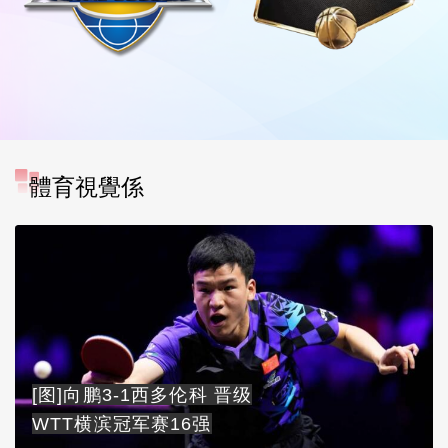
體育視覺係
[图]向鹏3-1西多伦科 晋级
WTT横滨冠军赛16强