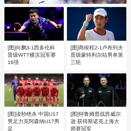
[图]向鹏3-1西多伦科
[图]商竣程2-1卢布列夫
晋级WTT横滨冠军赛
晋级蒙特利尔站男单第
16强
三轮
[图]读秒绝杀 中国U17
[图]特鲁姆普战胜威尔
男足力克阿森纳U17男
逊 获得斯诺克上海大
足
师赛冠军