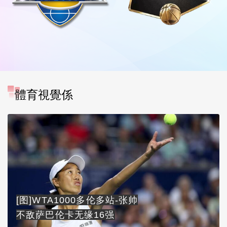
體育視覺係
[图]WTA1000多伦多站-张帅
不敌萨巴伦卡无缘16强