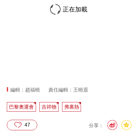
正在加載
編輯：趙福曉
責任編輯：王曉遐
巴黎奧運會
吉祥物
弗裏熱
47
分享：