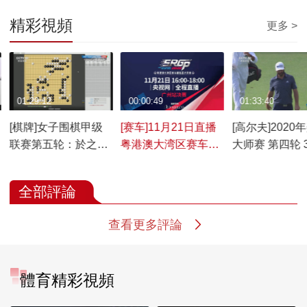
精彩視頻
更多 >
01:29:12
00:00:49
01:33:40
[棋牌]女子围棋甲级
[赛车]11月21日直播
[高尔夫]2020
联赛第五轮：於之莹
粤港澳大湾区赛车模
大师赛 第四轮 
VS赵奕斐
拟器广州站决赛
全部評論
查看更多評論
體育精彩視頻