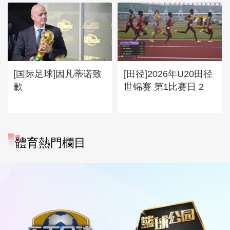
[国际足球]因凡蒂诺致
[田径]2026年U20田径
歉
世锦赛 第1比赛日 2
體育熱門欄目