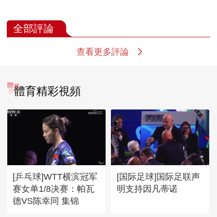
全部評論
查看更多評論
體育精彩視頻
[乒乓球]WTT横滨冠军
[国际足球]国际足联声
赛女单1/8决赛：帕瓦
明支持因凡蒂诺
德VS陈幸同 集锦