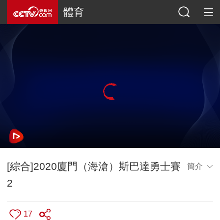
體育
[綜合]2020廈門（海滄）斯巴達勇士賽
簡介
2
17