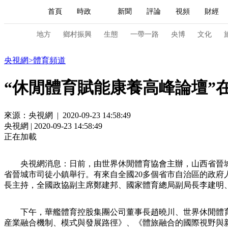
首頁
時政
新聞
評論
視頻
財經
人民領袖習近平
直播
海外頻道
片庫
iPanda
欄目大全
聯播+
English
中國領導人
節目單
Монгол
聽音
央視快評
微視頻
習
地方
鄉村振興
生態
一帶一路
央博
文化
體育
央視網
>
體育頻道
總台春晚
網絡春晚
共産黨員網
秧紀錄
“休閒體育賦能康養高峰論壇”
來源：央視網 | 2020-09-23 14:58:49
新聞
國內
國際
評論
經濟
軍事
央視網 | 2020-09-23 14:58:49
人民領袖習近平
聯播+
熱解讀
天天學習
正在加載
視頻
小央視頻
小央直播
直播中國
熊貓
央視網消息：日前，由世界休閒體育協會主辦，山西省晉城
省晉城市司徒小鎮舉行。有來自全國20多個省市自治區的政府
現場
前線
比劃
快看
藍海中國
新兵
長主持，全國政協副主席鄭建邦、國家體育總局副局長李建明
體育
直播
競猜
2026年世界盃
2026年
下午，華艦體育控股集團公司董事長趙曉川、世界休閒體
VIP會員
CCTV奧林匹克頻道
生活體育大會
産業融合機制、模式與發展路徑》、《體旅融合的國際視野與