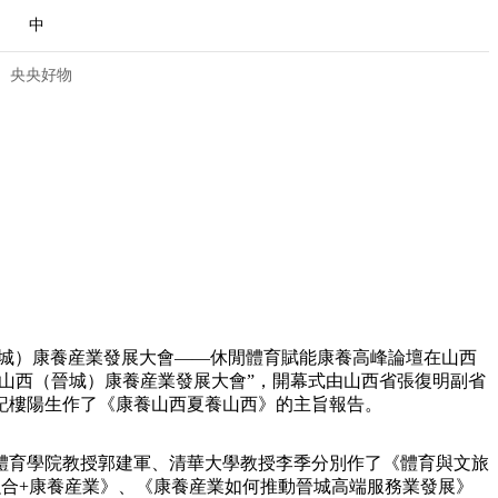
中
央央好物
晉城）康養産業發展大會——休閒體育賦能康養高峰論壇在山西
•山西（晉城）康養産業發展大會”，開幕式由山西省張復明副省
記樓陽生作了《康養山西夏養山西》的主旨報告。
合體育
亞冬會
體育學院教授郭建軍、清華大學教授李季分別作了《體育與文旅
合+康養産業》、《康養産業如何推動晉城高端服務業發展》