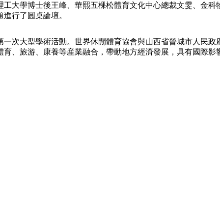
理工大學博士後王峰、華熙五棵松體育文化中心總裁文雯、金科
題進行了圓桌論壇。
央博
非遺
文化
旅游
科普
健康
樂齡
閱讀
雲起
超級工廠
智敬中國
全民健康
顏選攻略
海洋
第一次大型學術活動。世界休閒體育協會與山西省晉城市人民政
體育、旅游、康養等産業融合，帶動地方經濟發展，具有國際影
熱播榜
總台企業白名單