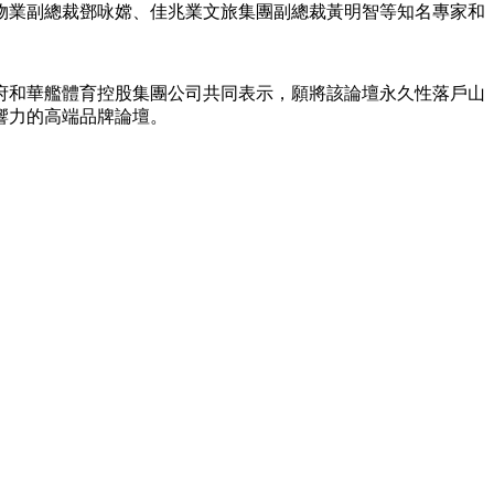
物業副總裁鄧咏嫦、佳兆業文旅集團副總裁黃明智等知名專家和
藝術
汽車
數智
5G
産業+
時尚
天氣
才藝
網展
央央好物
府和華艦體育控股集團公司共同表示，願將該論壇永久性落戶山
響力的高端品牌論壇。