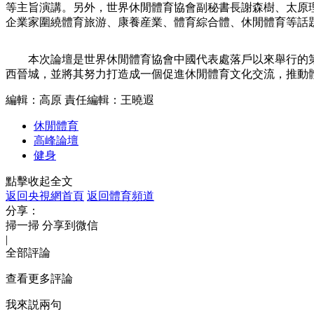
等主旨演講。另外，世界休閒體育協會副秘書長謝森樹、太原
企業家圍繞體育旅游、康養産業、體育綜合體、休閒體育等話
財經
教育
鄉村振興
生態環境
一帶一路
大國智造
大國展會
大國保險
雲頂對話
本次論壇是世界休閒體育協會中國代表處落戶以來舉行的
西晉城，並將其努力打造成一個促進休閒體育文化交流，推動
編輯：高原
責任編輯：王曉遐
休閒體育
CCTV.節目官網
直播
節目單
欄目
片庫
高峰論壇
健身
點擊收起全文
返回央視網首頁
返回體育頻道
分享：
掃一掃 分享到微信
|
全部評論
查看更多評論
我來説兩句