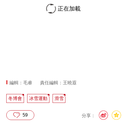
正在加載
編輯：毛睿
責任編輯：王曉遐
冬博會
冰雪運動
滑雪
59
分享：