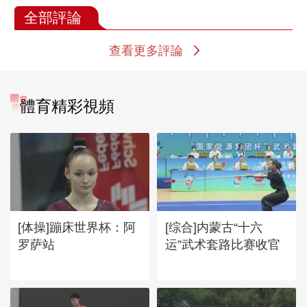
全部評論
查看更多評論
體育精彩視頻
[体操]蹦床世界杯：阿
[综合]内蒙古“十六
罗萨站
运”武术套路比赛收官