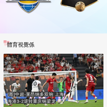
體育視覺係
[图]中超-莱昂纳多双响 上海
海港3-2逆转重庆铜梁龙