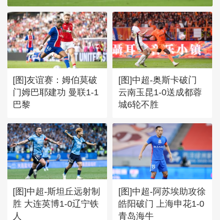
[图]友谊赛：姆伯莫破
[图]中超-奥斯卡破门
门姆巴耶建功 曼联1-1
云南玉昆1-0送成都蓉
巴黎
城6轮不胜
[图]中超-斯坦丘远射制
[图]中超-阿苏埃助攻徐
胜 大连英博1-0辽宁铁
皓阳破门 上海申花1-0
人
青岛海牛