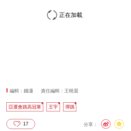
正在加載
編輯：錢瀟
責任編輯：王曉遐
亞運會跳高冠軍
王宇
彈跳
17
分享：