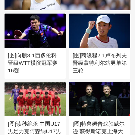
[图]WTA1000多伦多站-张帅
不敌萨巴伦卡无缘16强
[图]向鹏3-1西多伦科
[图]商竣程2-1卢布列夫
晋级WTT横滨冠军赛
晋级蒙特利尔站男单第
16强
三轮
[图]读秒绝杀 中国U17
[图]特鲁姆普战胜威尔
男足力克阿森纳U17男
逊 获得斯诺克上海大