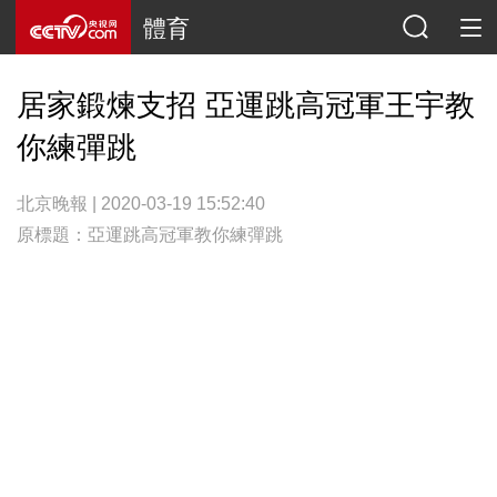
體育
居家鍛煉支招 亞運跳高冠軍王宇教
你練彈跳
北京晚報 | 2020-03-19 15:52:40
原標題：亞運跳高冠軍教你練彈跳