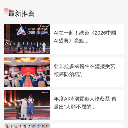
最新推薦
AI在一起！總台《2026中國
AI盛典》亮點...
亞非拉多國醫生在滬接受宮
頸癌防治培訓
年度AI特別貢獻人物蔡磊 傳
遞出“人類不屈的...