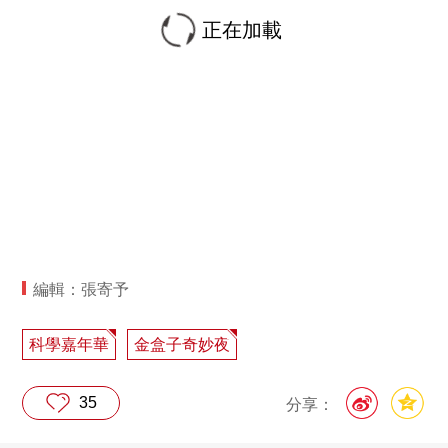
正在加載
編輯：張寄予
科學嘉年華
金盒子奇妙夜
35
分享：