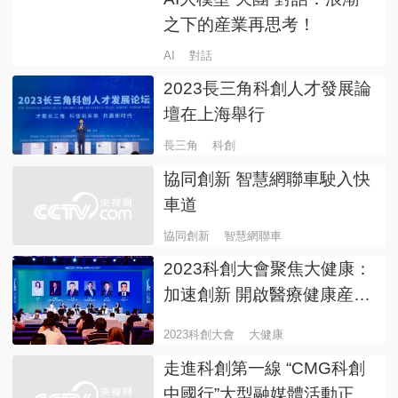
之下的産業再思考！
AI
對話
2023長三角科創人才發展論
壇在上海舉行
長三角
科創
協同創新 智慧網聯車駛入快
車道
協同創新
智慧網聯車
2023科創大會聚焦大健康：
加速創新 開啟醫療健康産業
新紀元
2023科創大會
大健康
走進科創第一線 “CMG科創
中國行”大型融媒體活動正式