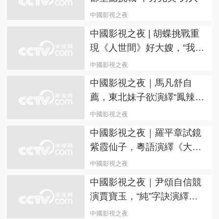
中國影視之夜
中國影視之夜 | 胡蝶挑戰重
現《人世間》好大嫂，“我和
郝冬梅很相似”
中國影視之夜
中國影視之夜｜馬凡舒自
薦，東北妹子欲演繹“鳳辣
子”和紫霞仙子
中國影視之夜
中國影視之夜｜羅平章試鏡
紫霞仙子，粵語演繹《大話
西游》名場面
中國影視之夜
中國影視之夜｜尹頌自信競
演賈寶玉，“純”字訣演繹經
典角色
中國影視之夜