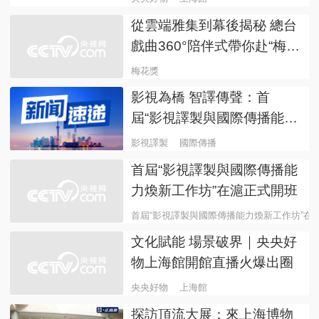
從雲端雅集到幕後揭秘 總台
戲曲360°陪伴式帶你赴“梅花
之約”
梅花獎
影視為橋 智譯傳聲：首
屆“影視譯製與國際傳播能力
煥新工作坊”在滬成功舉辦
影視譯製
國際傳播
首屆“影視譯製與國際傳播能
力煥新工作坊”在滬正式開班
首屆“影視譯製與國際傳播能力煥新工作坊”在
文化賦能 場景破界｜央央好
物上海館開館直播火爆出圈
央央好物
上海館
探訪頂流大展：來上海博物