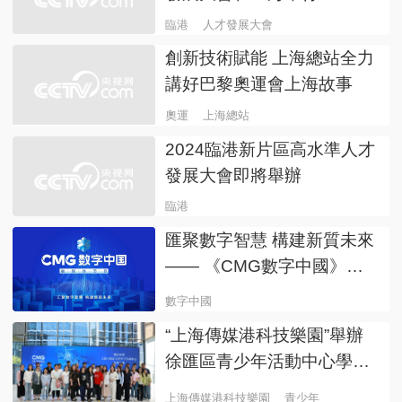
臨港
人才發展大會
創新技術賦能 上海總站全力
講好巴黎奧運會上海故事
奧運
上海總站
2024臨港新片區高水準人才
發展大會即將舉辦
臨港
匯聚數字智慧 構建新質未來
—— 《CMG數字中國》融
媒體節目正式上線
數字中國
“上海傳媒港科技樂園”舉辦
徐匯區青少年活動中心學習
交流活動
上海傳媒港科技樂園
青少年