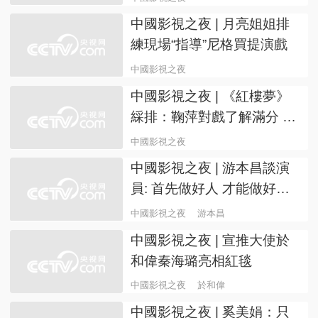
中國影視之夜 | 月亮姐姐排
練現場“指導”尼格買提演戲
中國影視之夜
中國影視之夜 | 《紅樓夢》
綵排：鞠萍對戲了解滿分 倪
萍夾鴿子蛋“一波三折”
中國影視之夜
中國影視之夜 | 游本昌談演
員: 首先做好人 才能做好演
員
中國影視之夜
游本昌
中國影視之夜 | 宣推大使於
和偉秦海璐亮相紅毯
中國影視之夜
於和偉
中國影視之夜 | 奚美娟：只