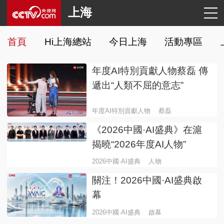
上海
首頁
Hi上海總站
今日上海
活動專區
年度AI特別貢獻人物蔡磊 傳
遞出“人類不屈的意志”
年度AI特別貢獻人物
蔡磊
《2026中國·AI盛典》在滬
揭曉“2026年度AI人物”
2026中國·AI盛典
人物
關注！2026中國·AI盛典啟
幕
2026中國·AI盛典
啟幕