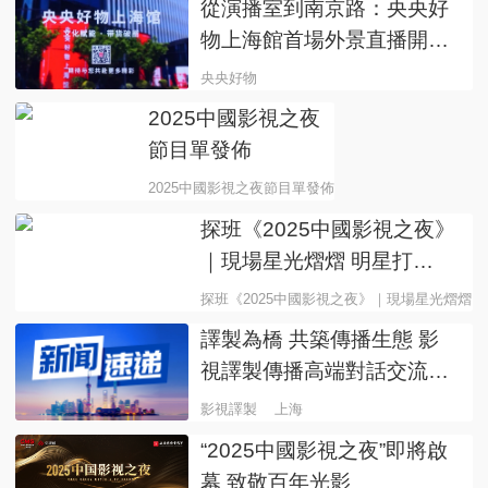
從演播室到南京路：央央好
物上海館首場外景直播開啟
消費新體驗
央央好物
2025中國影視之夜
節目單發佈
2025中國影視之夜節目單發佈
探班《2025中國影視之夜》
｜現場星光熠熠 明星打
卡“戲曲快閃區”
探班《2025中國影視之夜》｜現場星光熠熠
譯製為橋 共築傳播生態 影
視譯製傳播高端對話交流會
在上海舉行
影視譯製
上海
“2025中國影視之夜”即將啟
幕 致敬百年光影