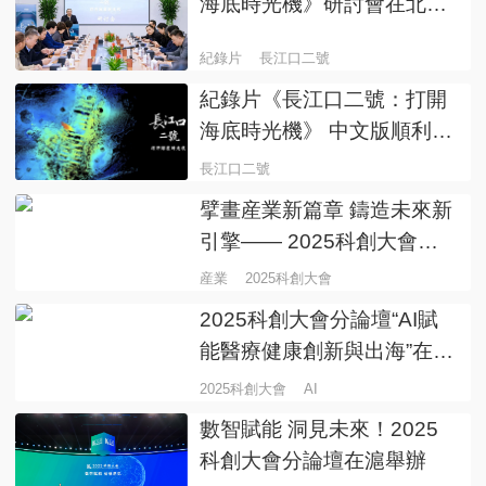
海底時光機》研討會在北京
舉行
紀錄片
長江口二號
紀錄片《長江口二號：打開
海底時光機》 中文版順利播
出 大小屏反響熱烈
長江口二號
擘畫産業新篇章 鑄造未來新
引擎—— 2025科創大會主
題分論壇在滬舉行
産業
2025科創大會
2025科創大會分論壇“AI賦
能醫療健康創新與出海”在滬
舉行
2025科創大會
AI
數智賦能 洞見未來！2025
科創大會分論壇在滬舉辦