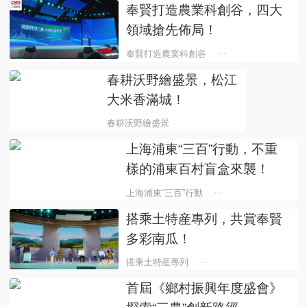
奉賢打造農業科創谷，四大
領域搶先佈局！
奉賢打造農業科創谷
四大領域搶先佈局！
春耕沃野繪盛景，松江
大米香滿城！
春耕沃野繪盛景
松江大米香滿城！
上海浦東“三百”行動，不重
樣的浦東百村盲盒來襲！
上海浦東“三百”行動
不重樣的浦東百村盲盒
搭乘土特産專列，共賞奉賢
多彩南瓜！
搭乘土特産專列
共賞奉賢多彩南瓜！
首屆《鄉村振興年度盛會》