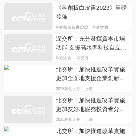
《科創板白皮書2023》重磅
發佈
科創板白皮書2023
科創大會
深交所：充分發揮資本市場
功能 支援高水準科技自立自
強
科創大會
深交所
北交所：加快推進改革實施
更加全面地支援企業創新發
展
2023科創大會
上海
北交所：加快推進改革實施
更加友好地服務投資者分享
科創紅利
2023科創大會
上海
北交所：加快推進改革實施