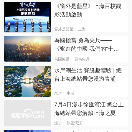
《窗外是藍星》上海百校觀
影活動啟動
窗外是藍星
上海
為國擔當 勇為尖兵——
《奮進的中國 我們的“十四
五”》上海篇9月17日播出
為國擔當
勇為尖兵
水岸潮生活 賽艇趣體驗 | 總
台上海總站帶您漫游青浦
水岸
生活
7月4日漫步徐匯濱江 總台上
海總站帶您解鎖上海之夏
漫步
徐匯濱江