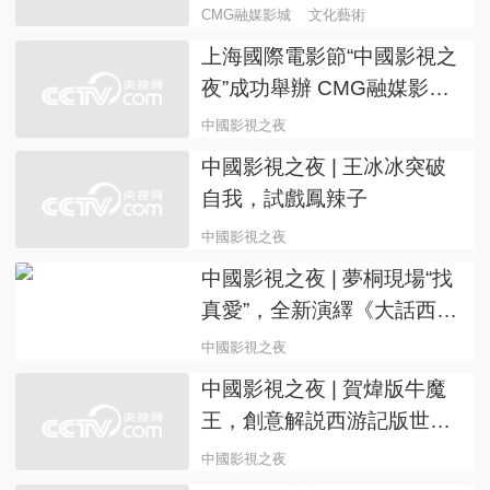
CMG融媒影城
文化藝術
上海國際電影節“中國影視之
夜”成功舉辦 CMG融媒影城
啟幕
中國影視之夜
中國影視之夜 | 王冰冰突破
自我，試戲鳳辣子
中國影視之夜
中國影視之夜 | 夢桐現場“找
真愛”，全新演繹《大話西
游》名場面
中國影視之夜
中國影視之夜 | 賀煒版牛魔
王，創意解説西游記版世界
盃
中國影視之夜