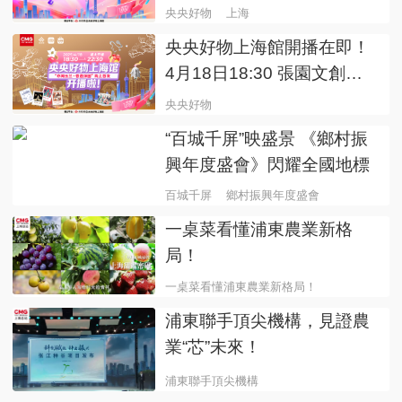
央央好物
上海
央央好物上海館開播在即！
4月18日18:30 張園文創首
次線上亮相
央央好物
“百城千屏”映盛景 《鄉村振
興年度盛會》閃耀全國地標
百城千屏
鄉村振興年度盛會
一桌菜看懂浦東農業新格
局！
一桌菜看懂浦東農業新格局！
浦東聯手頂尖機構，見證農
業“芯”未來！
浦東聯手頂尖機構
見證農業“芯”未來！