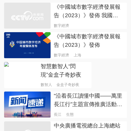
《中國城市數字經濟發展報
告（2023）》發佈 我國數
字經濟規模超50萬億元！
數字經濟
《中國城市數字經濟發展報
告（2023）》發佈
數字經濟
上海
智慧數智人“閃
現”金盒子奇妙夜
數智人
金盒子奇妙夜
“沿着長江讀懂中國——萬里
長江行”主題宣傳推廣活動在
上海圓滿收官
長江
生態
中央廣播電視總台上海總站