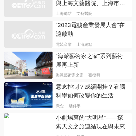
與上海文藝醫院、上海市徐
匯區牙病防治所舉辦合作簽
上海總站
文藝醫院
約活動
“2023電競産業發展大會”在
滬啟動
電競産業
上海總站
“海派藝術家之家”系列藝術
展再上新
海派藝術家之家
張復興
意念控制？成績開挂？看腦
科學如何改變你的生活
意念
腦科學
小劇場裏的“大明星”——探
索天文之旅連結現在與未來