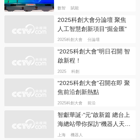
數智
賦能
2025科創大會分論壇 聚焦
人工智慧創新項目“掘金匯”
2025科創大會
分論壇
“2025科創大會”明日召開 智
啟新程！
2025
科創
“2025科創大會”召開在即 聚
焦前沿創新熱點
2025科創大會
前沿
智獻華誕·“元”啟新篇 總台上
海總站帶你探訪“機器人天
團”
上海
機器人