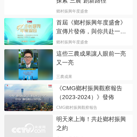
探索“三農”創新路徑
鄉村振興年度盛會
首屆《鄉村振興年度盛會》
宣傳片發佈，與你共赴一場
春天的約會！
鄉村振興年度盛會
這些三農成果讓人眼前一亮
又一亮
三農成果
《CMG鄉村振興觀察報告
（2023-2024）》發佈
CMG鄉村振興觀察報告
明天來上海！共赴鄉村振興
之約