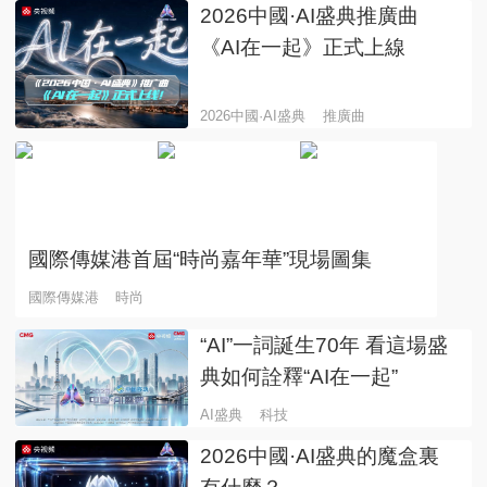
2026中國·AI盛典推廣曲
《AI在一起》正式上線
2026中國·AI盛典
推廣曲
5張
國際傳媒港首屆“時尚嘉年華”現場圖集
國際傳媒港
時尚
“AI”一詞誕生70年 看這場盛
典如何詮釋“AI在一起”
AI盛典
科技
2026中國·AI盛典的魔盒裏