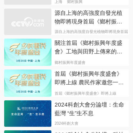
上海
鄉村振興
源自上海的高強度自發光植
物即將現身首屆《鄉村振興
年度盛會》
源自上海的高強度自發光植物即將現身首屆《
關注首屆《鄉村振興年度盛
會》工地與田野上傳來的古
箏聲
鄉村振興年度盛會
首屆《鄉村振興年度盛會》
即將上線 農民作家邀您一起
見證
首屆《鄉村振興年度盛會》即將上線
農民作
2024科創大會分論壇：生命
藍灣 “生”生不息
2024科創大會