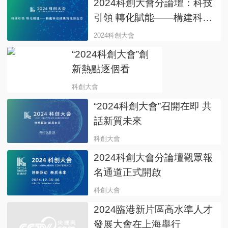
2024科創大會分論壇：科技
引領 轉化賦能——構建科技
成果轉化新生態
2024科創大會
“2024科創大會”創
新熱點逐個看
科創大會
“2024科創大會”召開在即 共
話新質未來
科創大會
2024科創大會分論壇觀眾報
名通道正式開啟
科創大會
2024臨港新片區高水準人才
發展大會在上海舉行