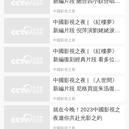
新編片段 總台四小釵合唱
《枉凝眉》
中國影視之夜
中國影視之夜 | 《紅樓夢》
新編片段 倪萍演劉姥姥淚灑
舞台
中國影視之夜
中國影視之夜 | 《紅樓夢》
新編復刻經典片段 看多位總
台主持人記者齊聚大觀園
中國影視之夜
中國影視之夜 | 《人世間》
新編片段 尼格買提朱迅復刻
秉昆鄭娟相遇名場面
中國影視之夜
就在今晚！2023中國影視之
夜邀你共赴光影之約
中國影視之夜