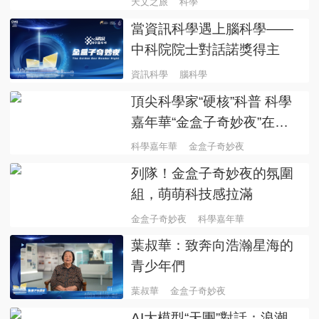
天文之旅
科學
當資訊科學遇上腦科學——
中科院院士對話諾獎得主
資訊科學
腦科學
頂尖科學家“硬核”科普 科學
嘉年華“金盒子奇妙夜”在滬
舉辦
科學嘉年華
金盒子奇妙夜
列隊！金盒子奇妙夜的氛圍
組，萌萌科技感拉滿
金盒子奇妙夜
科學嘉年華
葉叔華：致奔向浩瀚星海的
青少年們
葉叔華
金盒子奇妙夜
AI大模型“天團”對話：浪潮