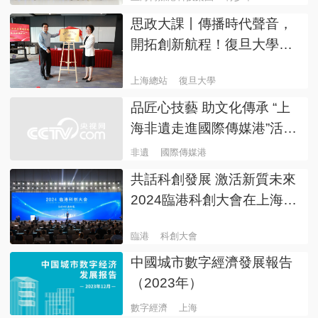
思政大課丨傳播時代聲音，
開拓創新航程！復旦大學實
踐教育基地落戶總台上海總
上海總站
復旦大學
站
品匠心技藝 助文化傳承 “上
海非遺走進國際傳媒港”活動
啟動
非遺
國際傳媒港
共話科創發展 激活新質未來
2024臨港科創大會在上海舉
行
臨港
科創大會
中國城市數字經濟發展報告
（2023年）
數字經濟
上海