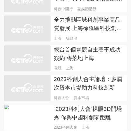
啟動
科創中國行
融媒體活動
全力推動區域科創事業高品
質發展 上海徐匯區科技創新
推進大會順利舉辦
上海
徐匯區
總台首個電競自主賽事成功
簽約 將落地上海
電競
上海
2023科創大會主論壇：多層
次資本市場助力科技創新
科創大會
資本市場
“2023科創大會”裸眼3D開場
秀 你與中國科創零距離
2023科創大會
上海