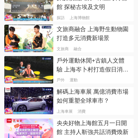
館 探秘古埃及文明
探訪
上海博物館
文旅商融合 上海野生動物園
打造多元消費新場景
文旅商
融合
戶外運動休閒+古鎮人文體
驗 上海岑卜村打造假日消費
新場景
戶外
運動
解碼上海車展 萬億消費市場
如何重塑全球車市？
上海車展
消費
央央好物上海館五月一日開
館 主持人靳強共話消費煥新