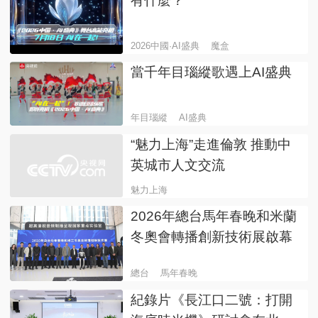
有什麼？
2026中國·AI盛典
魔盒
當千年目瑙縱歌遇上AI盛典
年目瑙縱
AI盛典
“魅力上海”走進倫敦 推動中
英城市人文交流
魅力上海
2026年總台馬年春晚和米蘭
冬奧會轉播創新技術展啟幕
總台
馬年春晚
紀錄片《長江口二號：打開