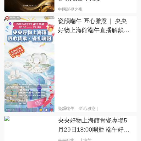
中國影視之夜
瓷韻端午 匠心雅意｜ 央央
好物上海館端午直播解鎖新
玩法
瓷韻端午
匠心雅意｜
央央好物上海館骨瓷專場5
月29日18:00開播 端午好禮
限時秒殺
央央好物
上海館