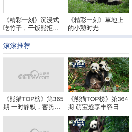
《精彩一刻》沉浸式
《精彩一刻》草地上
吃竹子，干饭熊拒绝
的小憩时光
分心
滚滚推荐
《熊猫TOP榜》第365
《熊猫TOP榜》第364
期 一时静默，蓄势待
期 萌宝趣享丰容日
发