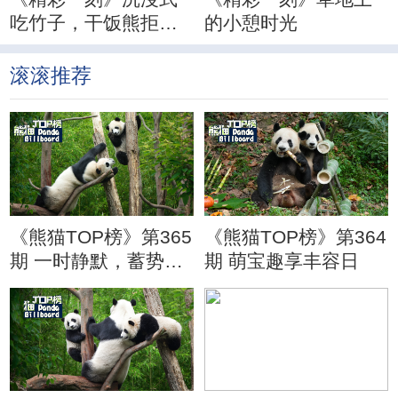
吃竹子，干饭熊拒绝
的小憩时光
分心
滚滚推荐
《熊猫TOP榜》第365
《熊猫TOP榜》第364
期 一时静默，蓄势待
期 萌宝趣享丰容日
发