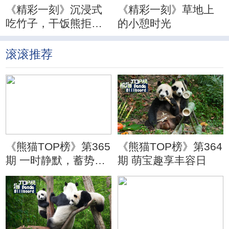
《精彩一刻》沉浸式
《精彩一刻》草地上
吃竹子，干饭熊拒绝
的小憩时光
分心
滚滚推荐
《熊猫TOP榜》第365
《熊猫TOP榜》第364
期 一时静默，蓄势待
期 萌宝趣享丰容日
发