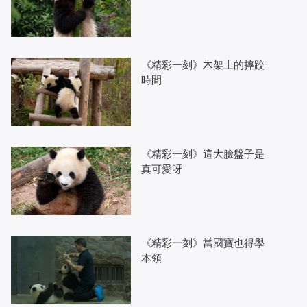
《精彩一刻》木架上的摔跤
時間
《精彩一刻》這大臉盤子是
真可愛呀
《精彩一刻》當國寶也得學
本領