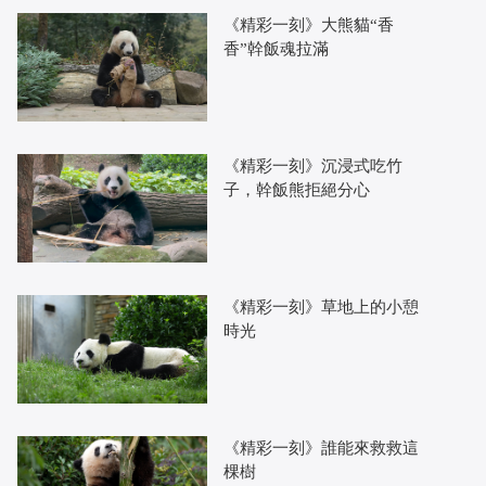
《精彩一刻》大熊貓“香
香”幹飯魂拉滿
《精彩一刻》沉浸式吃竹
子，幹飯熊拒絕分心
《精彩一刻》草地上的小憩
時光
《精彩一刻》誰能來救救這
棵樹