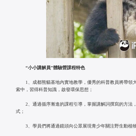
 
“小小講解員”體驗營課程特色
 1、成都熊貓基地內實地教學，優秀的科普教員將帶領大
索中，習得科普知識，啟發環保思想；
 2、通過循序漸進的課程引導，掌握講解詞撰寫的方法，
式；
 3、學員們將通過鏡頭向公眾展現青少年關注野生動植物