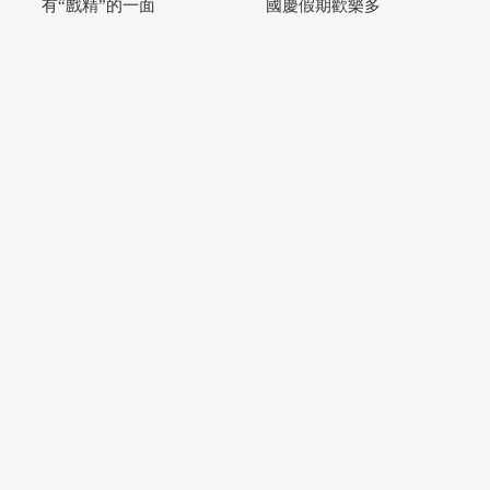
有“戲精”的一面
國慶假期歡樂多