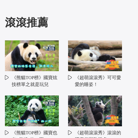
滾滾推薦
《熊貓TOP榜》國寶炫
《超萌滾滾秀》可可愛
技榜單之就是玩兒
愛的睡姿！
《熊貓TOP榜》國寶也
《超萌滾滾秀》滾滾的