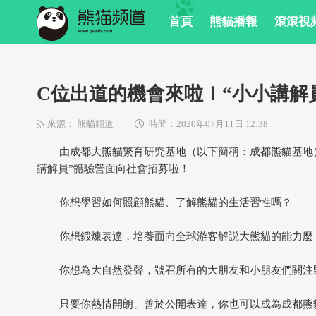
 首頁
 熊貓播報
 滾滾視
 C位出道的機會來啦！“小小講解員”I
來源： 熊貓頻道
時間：2020年07月11日 12:38
 由成都大熊貓繁育研究基地（以下簡稱：成都熊貓基地）
講解員”體驗營面向社會招募啦！
 你想學習如何照顧熊貓、了解熊貓的生活習性嗎？
 你想鍛煉表達，培養面向全球游客解説大熊貓的能力麼
 你想為大自然發聲，號召所有的大朋友和小朋友們關注
 只要你熱情開朗、善於公開表達，你也可以成為成都熊