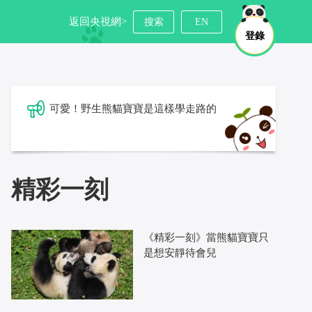
返回央視網>
搜索
EN
登錄
可愛！野生熊貓寶寶是這樣學走路的
精彩一刻
《精彩一刻》當熊貓寶寶只
是想安靜待會兒