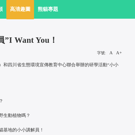
頻
 高清趣圖
 熊貓專題
 Want You！
A
A+
字號:
 
 
和四川省生態環境宣傳教育中心聯合舉辦的研學活動“小小
？
野生動植物嗎？
貓基地的小小講解員！