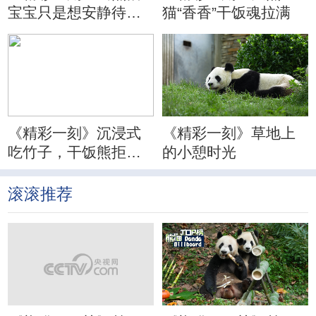
宝宝只是想安静待会
猫“香香”干饭魂拉满
儿
《精彩一刻》沉浸式
《精彩一刻》草地上
吃竹子，干饭熊拒绝
的小憩时光
分心
滚滚推荐