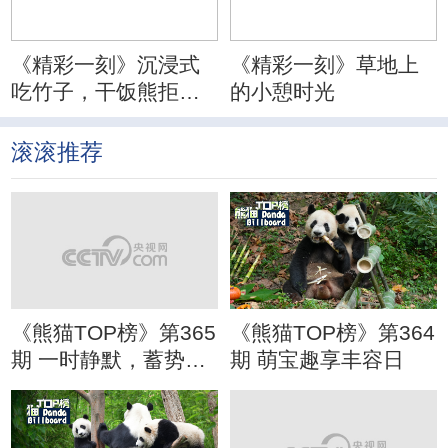
《精彩一刻》沉浸式
《精彩一刻》草地上
吃竹子，干饭熊拒绝
的小憩时光
分心
滚滚推荐
《熊猫TOP榜》第365
《熊猫TOP榜》第364
期 一时静默，蓄势待
期 萌宝趣享丰容日
发