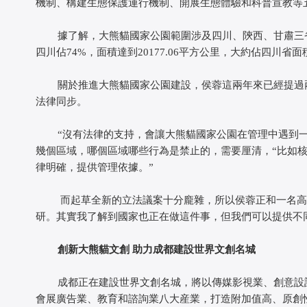
機制、構建生態保護運行機制、開展生態體驗和科普宣教等
據了解，大熊貓國家公園範圍涉及四川、陝西、甘肅三省12個
四川佔74%，面積達到20177.06平方公里，大約佔四川省
關於推進大熊貓國家公園建設，侯蓉這兩年來已經提過兩
法律同步。
“沒有法律的支持，會讓大熊貓國家公園在管理中遇到一
幾個區域，哪個區域哪些行為是禁止的，需要厘清，“比如
律明確，提供管理依據。”
而起草全新的立法議案十分龐雜，所以侯蓉正和一名高校
研。其實我了解到國家也正在做這件事，但我們可以提供不
創新大熊貓文創 助力成都建設世界文創名城
成都正在建設世界文創名城，將以傳媒影視業、創意設計
會展廣告業、教育和諮詢業八大産業，打造附加值高、原創