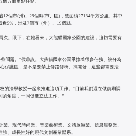
五個方面重點任務。
市(州)、29個縣(市、區)，總面積27134平方公里。其中
面積近5%，涉及7個市（州）、19個縣。
次。眼下，在她看來，大熊貓國家公園的建設，迫切需要有
些問題。”侯蓉説。大熊貓國家公園承擔着很多任務、被分為
核心保護區，是不是要禁止修路修橋、搞開發，這些都需要法
的法學教授一起來推進這項工作。“目前我們還在做前期調
同的角度，一同促進立法工作。”
業、現代時尚業、音樂藝術業、文體旅游業、信息服務業、
性強、成長性好的現代文創産業體系。