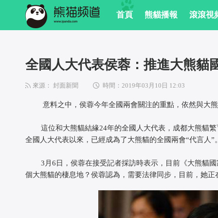
首頁
熊貓播報
滾滾視
全國人大代表侯蓉：推進大熊貓國
來源： 封面新聞
時間：2019年03月10日 12:03
意料之中，侯蓉今年全國兩會關注的重點，依然與大熊
這位和大熊貓結緣24年的全國人大代表，成都大熊貓繁
全國人大代表以來，已經成為了大熊貓的全國兩會“代言人”
3月6日，侯蓉在接受記者採訪時表示，目前《大熊貓國
個大熊貓的棲息地？侯蓉認為，需要法律同步，目前，她正