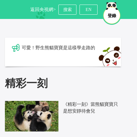
返回央視網>
搜索
EN
登錄
可愛！野生熊貓寶寶是這樣學走路的
精彩一刻
《精彩一刻》當熊貓寶寶只
是想安靜待會兒