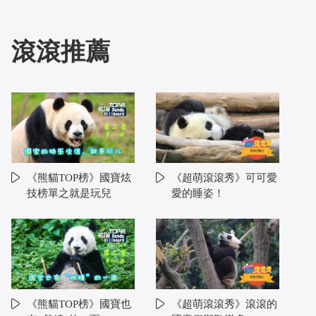
滾滾推薦
《熊貓TOP榜》國寶炫
《超萌滾滾秀》可可愛
技榜單之就是玩兒
愛的睡姿！
《熊貓TOP榜》國寶也
《超萌滾滾秀》滾滾的