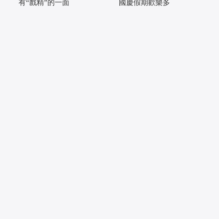
有“戲精”的一面
國慶假期歡樂多