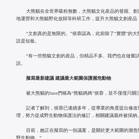
大熊貓在全世界吸粉無數，大熊貓文化産品的發掘、創新
地運營和大熊貓野化放歸等科研工作，提升大熊貓文創産品
“文創真的是無限的。”侯蓉認為，此前除了“實體”的大
説是短板。
“有一些熊貓文創的産品，但精品不多。我們也在做嘗試
説。
擬寫最新建議 建議最大範圍保護瀕危動物
被大熊貓的fans們稱為“熊貓媽媽”侯蓉，並不僅僅只關
記者了解到，侯蓉已連續多年，從專業的角度提出修改野
理，努力促成野生動物保護法的修訂，相關建議最終被採納
目前，她正在擬寫的一份議案，是關於更大範圍的瀕危野
野生動物。”