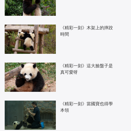
《精彩一刻》木架上的摔跤
時間
《精彩一刻》這大臉盤子是
真可愛呀
《精彩一刻》當國寶也得學
本領