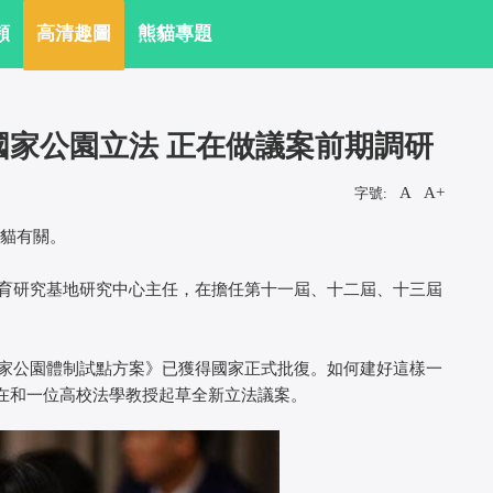
頻
高清趣圖
熊貓專題
家公園立法 正在做議案前期調研
A
A+
字號:
貓有關。
育研究基地研究中心主任，在擔任第十一屆、十二屆、十三屆
。
家公園體制試點方案》已獲得國家正式批復。如何建好這樣一
在和一位高校法學教授起草全新立法議案。