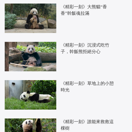
《精彩一刻》大熊貓“香
香”幹飯魂拉滿
《精彩一刻》沉浸式吃竹
子，幹飯熊拒絕分心
《精彩一刻》草地上的小憩
時光
《精彩一刻》誰能來救救這
棵樹