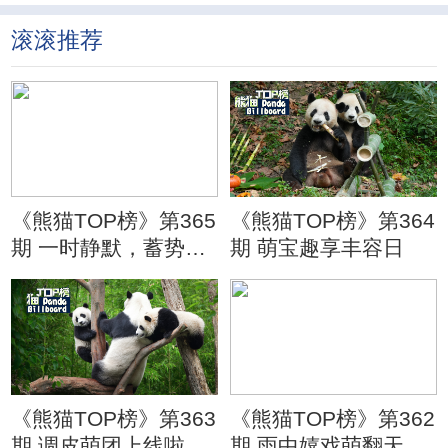
滚滚推荐
《熊猫TOP榜》第365
《熊猫TOP榜》第364
期 一时静默，蓄势待
期 萌宝趣享丰容日
发
《熊猫TOP榜》第363
《熊猫TOP榜》第362
期 调皮萌团上线啦
期 雨中嬉戏萌翻天