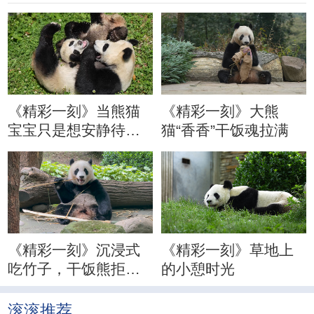
《精彩一刻》当熊猫
《精彩一刻》大熊
宝宝只是想安静待会
猫“香香”干饭魂拉满
儿
《精彩一刻》沉浸式
《精彩一刻》草地上
吃竹子，干饭熊拒绝
的小憩时光
分心
滚滚推荐