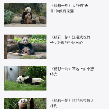
《精彩一刻》大熊貓“香
香”幹飯魂拉滿
《精彩一刻》沉浸式吃竹
子，幹飯熊拒絕分心
《精彩一刻》草地上的小憩
時光
《精彩一刻》誰能來救救這
棵樹