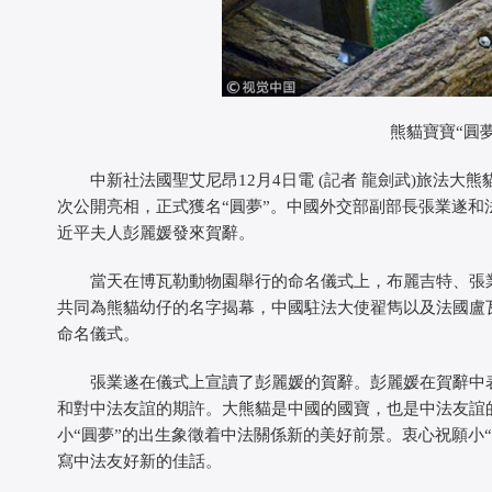
熊貓寶寶“圓
 中新社法國聖艾尼昂12月4日電 (記者 龍劍武)旅法大熊
次公開亮相，正式獲名“圓夢”。中國外交部副部長張業遂
近平夫人彭麗媛發來賀辭。
 當天在博瓦勒動物園舉行的命名儀式上，布麗吉特、張
共同為熊貓幼仔的名字揭幕，中國駐法大使翟雋以及法國盧
命名儀式。
 張業遂在儀式上宣讀了彭麗媛的賀辭。彭麗媛在賀辭中表
和對中法友誼的期許。大熊貓是中國的國寶，也是中法友誼
小“圓夢”的出生象徵着中法關係新的美好前景。衷心祝願小
寫中法友好新的佳話。