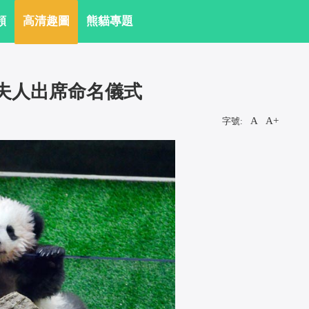
頻
 高清趣圖
 熊貓專題
龍夫人出席命名儀式
A
A+
字號:
 
 