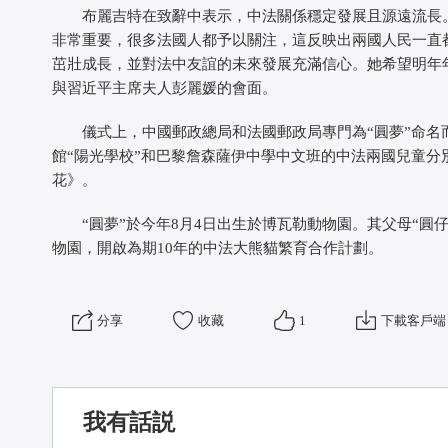
 布麗吉特在致辭中表示，中法關係穩定發展且源遠流長。
非常重要，很多法國人都予以關注，這反映出兩國人民一直
茁壯成長，並對法中友誼的未來發展充滿信心。她希望明年
與習近平主席夫人彭麗媛的會面。
 儀式上，中國郵政總局和法國郵政局專門為“圓夢”命名
館“陽光學校”和巴黎詹森薩伊中學中文班的中法兩國兒童
花》。
 “圓夢”於今年8月4日出生於博瓦勒動物園。其父母“圓仔”
物園，開啟為期10年的中法大熊貓繁育合作計劃。
 分享
收藏
1
下載客戶端
我有話説