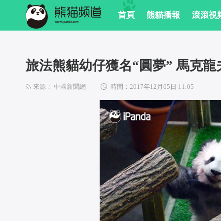
 首頁
 熊貓播報
 滾滾視
 旅法熊貓幼仔獲名“圓夢” 馬克
來源： 中國新聞網
時間：2017年12月05日 11:05