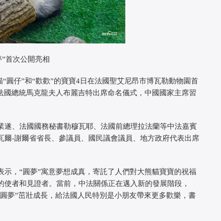
夢”首次公開亮相
貓“圓仔”和“歡歡”的寶寶4日在法國聖艾尼昂市博瓦勒動物園首
和法國總統馬克龍夫人布麗吉特出席命名儀式，中國國家主席習
業遂、法國國務秘書勒穆瓦耶、法國前總理拉法蘭等中法嘉賓
瓦爾-謝爾省省長、參議員、國民議會議員、地方政府代表出席
示，“圓夢”寓意夢想成真，寄託了人們對大熊貓寶寶的祝福
的使者和見證者。當前，中法關係正在邁入新的發展階段，
“圓夢”茁壯成長，給法國人民特別是小朋友帶來更多歡樂，書