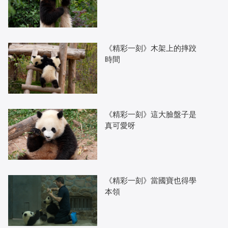
《精彩一刻》木架上的摔跤
時間
《精彩一刻》這大臉盤子是
真可愛呀
《精彩一刻》當國寶也得學
本領