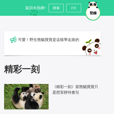
返回央視網>
搜索
EN
登錄
可愛！野生熊貓寶寶是這樣學走路的
精彩一刻
《精彩一刻》當熊貓寶寶只
是想安靜待會兒