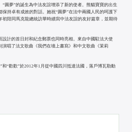
“圓夢”的誕生為中法友誼增添了新的使者。熊貓寶寶的出生
都保持卓有成效的對話。她祝“圓夢”在法中兩國人民的呵護下
年初陪同馬克龍總統訪華時續寫中法友誼的友好篇章，並期待
而設計的首日封和紀念郵票也同時亮相。來自中國駐法大使
分別演唱了法文歌曲《我們在墻上書寫》和中文歌曲《茉莉
和“歡歡”於2012年1月從中國四川抵達法國，落戶博瓦勒動