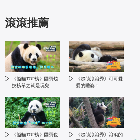
滾滾推薦
《熊貓TOP榜》國寶炫
《超萌滾滾秀》可可愛
技榜單之就是玩兒
愛的睡姿！
《熊貓TOP榜》國寶也
《超萌滾滾秀》滾滾的