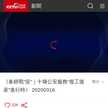
新聞
《春耕戰“疫”｜十堰公安服務“復工復
簡介
産”進行時》 20200316
104