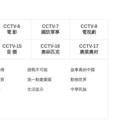
CCTV-6
CCTV-7
CCTV-8
電 影
國防軍事
電視劇
CCTV-15
CCTV-16
CCTV-17
音 樂
奧林匹克
農業農村
流傳
挑戰不可能
故事裏的中國
家寶
第一動畫樂園
動物世界
苑
生活提示
中華民族