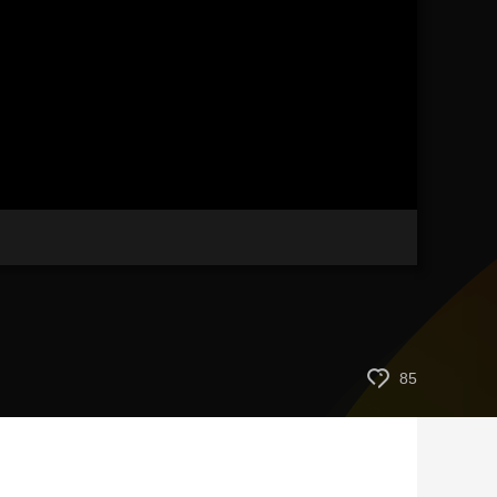
藝術
汽車
數智
5G
産業+
時尚
天氣
才藝
網展
央央好物
85