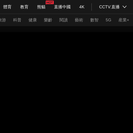
體育
教育
熊貓
直播中國
4K
CCTV.直播
式妙語
主持人
下載央視影音
熱解讀
天天學習
旅游
科普
健康
樂齡
閱讀
藝術
數智
5G
産業+
紀錄片網
國家大劇院
大型活動
科技
法治
文娛
人物
公益
圖片
習式妙語
央視快評
央視網評
光華銳評
鋒面
頻道
VR/AR
4K專區
全景新聞
請入列
人生第一次
人生第二次
年冬奧會
CBA
NBA
中超
國足
國際足球
網球
綜
體育江湖
文化體育
冰雪道路
足球道路