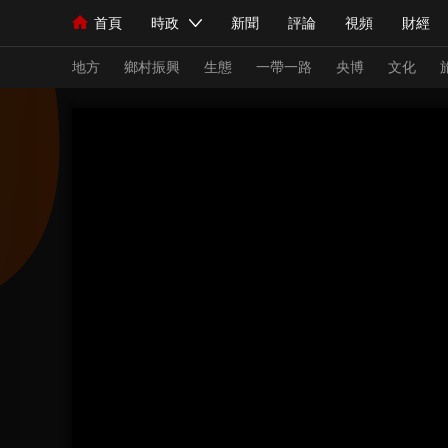
首頁
時政
新聞
評論
視頻
財經
人民領袖習近平
直播
海外頻道
片庫
iPanda
欄目大全
聯播+
English
中國領導人
節目單
Монгол
聽音
央視快評
微視頻
習
地方
鄉村振興
生態
一帶一路
央博
文化
總台春晚
網絡春晚
共産黨員網
秧紀錄
新聞
國內
國際
評論
經濟
軍事
人民領袖習近平
聯播+
熱解讀
天天學習
視頻
小央視頻
小央直播
直播中國
熊貓
現場
前線
比劃
快看
藍海中國
新兵
體育
直播
競猜
2026年世界盃
2026
VIP會員
CCTV奧林匹克頻道
生活體育大會