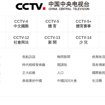
CCTV-4
CCTV-5
CCTV-5+
中文國際
體 育
體育賽事
CCTV-12
CCTV-13
CCTV-14
社會與法
新 聞
少 兒
播
焦點訪談
晚間新聞
經典咏
法
時代楷模發佈廳
開講啦
我有傳
然
正大綜藝
人口
國際藝
眼
典籍裏的中國
中國詩詞大會
生活圈