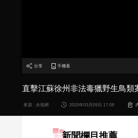
財經
教育
鄉村振興
生態環境
一帶一路
大國智造
大國展會
大國保險
雲頂對話
CCTV.節目官網
直播
節目單
欄目
片庫
分享
手機看
直擊江蘇徐州非法毒獵野生鳥類
來源 : 央視網
2020年03月09日 17:08
新聞欄目推薦