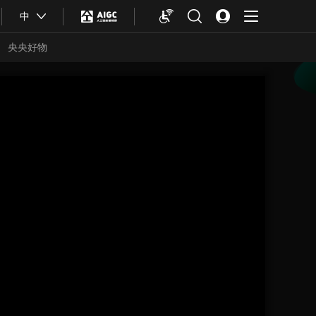
中
央央好物
合體育
亞冬會