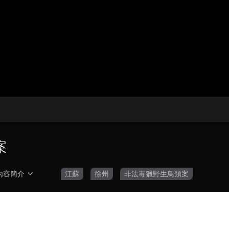
央博
非遺
文化
旅游
科普
健康
樂齡
閱讀
雲起
超級工廠
智敬中國
全民健康
顏選攻略
海洋
收視榜
總台企業白名單
案
內容簡介
江蘇
徐州
非法毒獵野生鳥類案