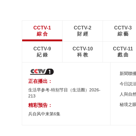
CCTV-1
CCTV-2
CCTV-3
綜 合
財 經
綜 藝
CCTV-9
CCTV-10
CCTV-11
紀 錄
科 教
戲 曲
新聞聯
正在播出：
今日説
生活早参考-特别节目（生活圈）2026-
人與自
213
秘境之
精彩预告：
兵自风中来第6集