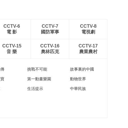
CCTV-6
CCTV-7
CCTV-8
電 影
國防軍事
電視劇
CCTV-15
CCTV-16
CCTV-17
音 樂
奧林匹克
農業農村
流傳
挑戰不可能
故事裏的中國
家寶
第一動畫樂園
動物世界
苑
生活提示
中華民族