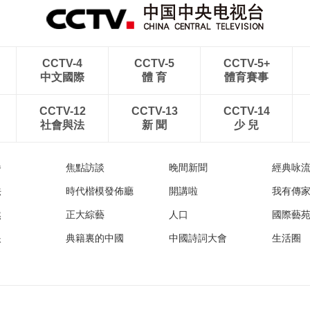
CCTV-4
CCTV-5
CCTV-5+
中文國際
體 育
體育賽事
CCTV-12
CCTV-13
CCTV-14
社會與法
新 聞
少 兒
播
焦點訪談
晚間新聞
經典咏
法
時代楷模發佈廳
開講啦
我有傳
然
正大綜藝
人口
國際藝
眼
典籍裏的中國
中國詩詞大會
生活圈