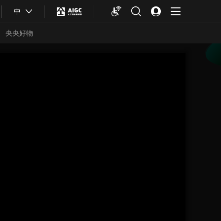
中
央央好物
合體育
亞冬會