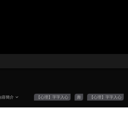
央博
非遺
文化
旅游
科普
健康
樂齡
閱讀
雲起
超級工廠
智敬中國
全民健康
顏選攻略
海洋
收視榜
總台企業白名單
內容簡介
【心理】字字入心
壽
【心理】字字入心