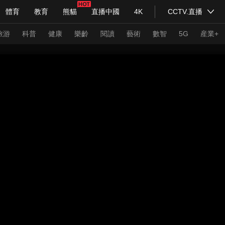
體育
教育
熊貓
直播中國
4K
CCTV.直播
式妙語
主持人
下載央視影音
熱解讀
天天學習
旅游
科普
健康
樂齡
閱讀
藝術
數智
5G
産業+
紀錄片網
國家大劇院
大型活動
科技
法治
文娛
人物
公益
圖片
習式妙語
央視快評
央視網評
光華銳評
鋒面
頻道
VR/AR
4K專區
全景新聞
請入列
人生第一次
人生第二次
年冬奧會
CBA
NBA
中超
國足
國際足球
網球
綜
體育江湖
文化體育
冰雪道路
足球道路