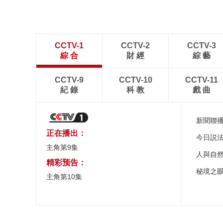
CCTV-1
CCTV-2
CCTV-3
綜 合
財 經
綜 藝
CCTV-9
CCTV-10
CCTV-11
紀 錄
科 教
戲 曲
新聞聯
正在播出：
今日説
主角第9集
人與自
精彩预告：
秘境之
主角第10集