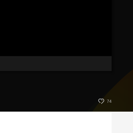
藝術
汽車
數智
5G
産業+
時尚
天氣
才藝
網展
央央好物
74