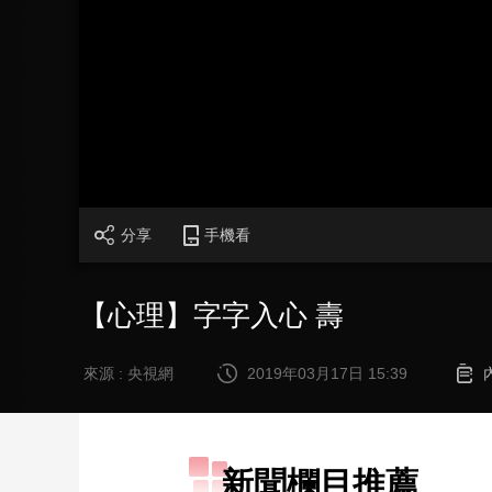
財經
教育
鄉村振興
生態環境
一帶一路
大國智造
大國展會
大國保險
雲頂對話
CCTV.節目官網
直播
節目單
欄目
片庫
分享
手機看
【心理】字字入心 壽
來源 : 央視網
2019年03月17日 15:39
新聞欄目推薦