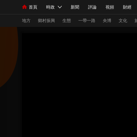
首頁
時政
新聞
評論
視頻
財經
人民領袖習近平
直播
海外頻道
片庫
iPanda
欄目大全
聯播+
English
中國領導人
節目單
Монгол
聽音
央視快評
微視頻
習
地方
鄉村振興
生態
一帶一路
央博
文化
總台春晚
網絡春晚
共産黨員網
秧紀錄
新聞
國內
國際
評論
經濟
軍事
人民領袖習近平
聯播+
熱解讀
天天學習
視頻
小央視頻
小央直播
直播中國
熊貓
現場
前線
比劃
快看
藍海中國
新兵
體育
直播
競猜
2026年世界盃
2026
VIP會員
CCTV奧林匹克頻道
生活體育大會