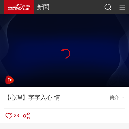
新聞
【心理】字字入心 情
簡介
28