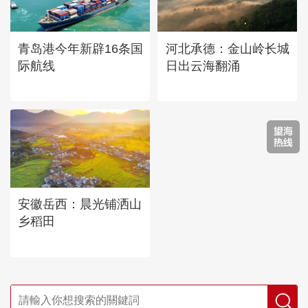
青岛港今年新辟16条国
河北承德：金山岭长城
际航线
日出云海翻涌
安徽岳西：晨光铺洒山
乡稻田