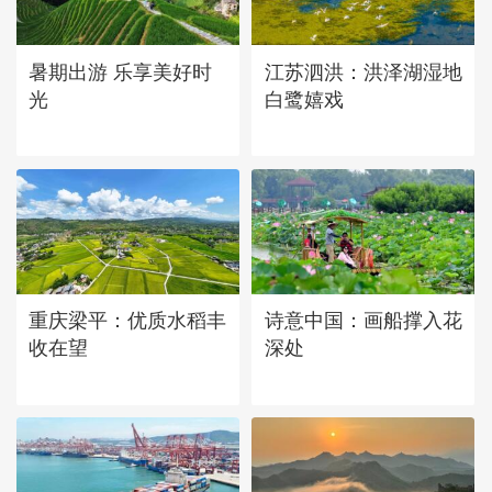
立秋近 采菱忙
暑期出游 乐享美好时
江苏泗洪：洪泽湖湿地
光
白鹭嬉戏
重庆梁平：优质水稻丰
诗意中国：画船撑入花
收在望
深处