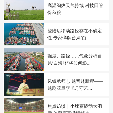
高温闷热天气持续 科技田管
保秋粮
登陆后移动路径存在不确定
性 专家详解台风“白...
强度、路径……气象分析台
风“白海豚”将如何影...
凤钗承师志 越音赴新程——
越剧花旦李旭丹守艺...
焦点访谈｜小球赛撬动大消