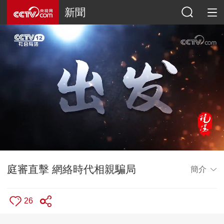
新聞
庭審直擊 網絡時代相親騙局
簡介
26