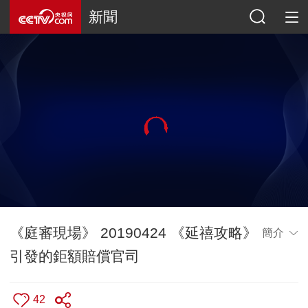
新聞
《庭審現場》 20190424 《延禧攻略》
簡介
引發的鉅額賠償官司
42